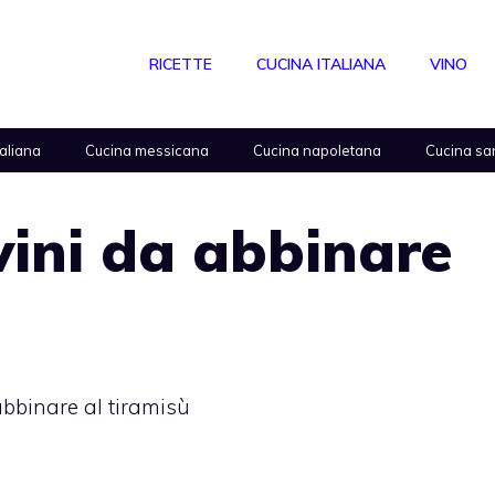
RICETTE
CUCINA ITALIANA
VINO
taliana
Cucina messicana
Cucina napoletana
Cucina sa
 vini da abbinare
 abbinare al tiramisù