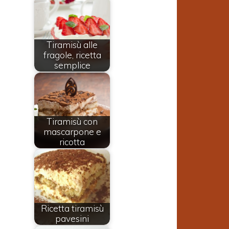
Tiramisù alle
fragole, ricetta
semplice
Tiramisù con
mascarpone e
ricotta
Ricetta tiramisù
pavesini