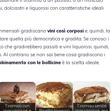
, dolciastri e liquorosi con caratteristiche ideali
 commensali gradiscano
vini così corposi
e, quindi, la
ltare quella più democratica e gradita. Se conosci i
o che gradirebbero passiti e vini liquorosi, quindi,
 Al contrario se non sai bene cosa gradiscono i
abbinamento con le bollicine
è la scelta ideale.
Tiramisù con
Tiramisu senza
mascarpone e
Ricetta tiramisù
mascarpone, ma