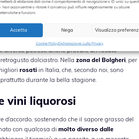
soprattutto, di spolverare il
cacao amaro in
metterà di elaborare dati come il comportamento di navigazione o ID unici su ques
o. Non acconsentire o ritirare il consenso può influire negativamente su alcune
 tiramisù. Quanto allo spumante, invece, procurati
atteristiche e funzioni.
tale che la bottiglia resti al fresco, per chi
Accetta
Nega
Visualizza preferen
Cookie Policy
Dichiarazione sulla Privacy
di diverso potresti anche provare un rosato
 retrogusto dolciastro. Nella
zona del Bolgheri
, per
igliori
rosati
in Italia, che, secondo noi, sono
oprattutto durante la bella stagione.
 vini liquorosi
re d’accordo, sostenendo che il sapore grasso del
ato con qualcosa di
molto diverso dalle
 abbinare il tiramisù a un passito, a un moscato