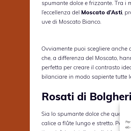
spumante dolce e frizzante. Tra i mi
l’eccellenza del
Moscato d’Asti
, p
uve di Moscato B
Ovviamente puoi scegliere anche alt
che, a differenza del Moscato, han
perfetta per creare il contrasto ide
bilanciare in modo sapiente tutte l
Rosati di Bolgher
Sia lo spumante dolce che quello a
Per
calice a flûte lungo e stretto. Per s
e/o