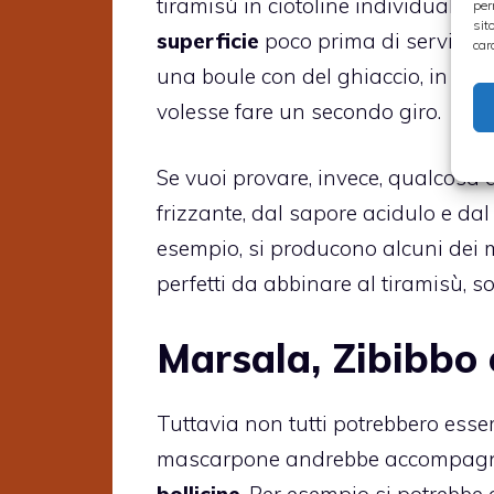
tiramisù in ciotoline individuali e, 
per
sit
superficie
poco prima di servire il
car
una boule con del ghiaccio, in modo 
volesse fare un secondo giro.
Se vuoi provare, invece, qualcosa 
frizzante, dal sapore acidulo e dal
esempio, si producono alcuni dei m
perfetti da abbinare al tiramisù, s
Marsala, Zibibbo e
Tuttavia non tutti potrebbero esse
mascarpone andrebbe accompagn
bollicine
. Per esempio si potrebbe