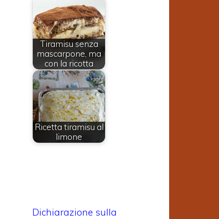
Tiramisu senza
mascarpone, ma
con la ricotta
Ricetta tiramisu al
limone
Dichiarazione sulla