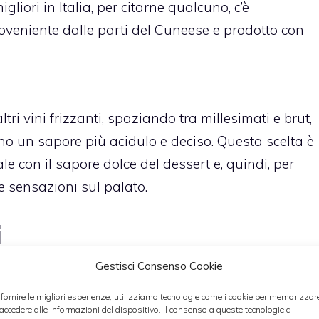
gliori in Italia, per citarne qualcuno, c’è
roveniente dalle parti del Cuneese e prodotto con
ianco.
ri vini frizzanti, spaziando tra millesimati e brut,
no un sapore più acidulo e deciso. Questa scelta è
ale con il sapore dolce del dessert e, quindi, per
e sensazioni sul palato.
i
Gestisci Consenso Cookie
cidulo sono da servire rigorosamente freddi, in
 fornire le migliori esperienze, utilizziamo tecnologie come i cookie per memorizzar
emplificarti la vita ti suggeriamo di preparare il
 accedere alle informazioni del dispositivo. Il consenso a queste tecnologie ci