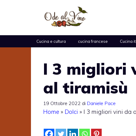
Vai
al
contenuto
Cucina e cultura
cucina francese
Cucina i
I 3 migliori
al tiramisù
19 Ottobre 2022
di
Daniele Pace
Home
»
Dolci
»
I 3 migliori vini da