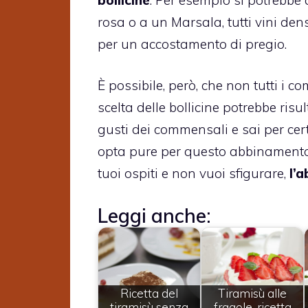
rosa o a un Marsala, tutti vini densi
per un accostamento di pregio.
È possibile, però, che non tutti i
scelta delle bollicine potrebbe risu
gusti dei commensali e sai per cert
opta pure per questo abbinamento.
tuoi ospiti e non vuoi sfigurare,
l’
Leggi anche:
Ricetta del
Tiramisù alle
tiramisù senza
fragole, ricetta