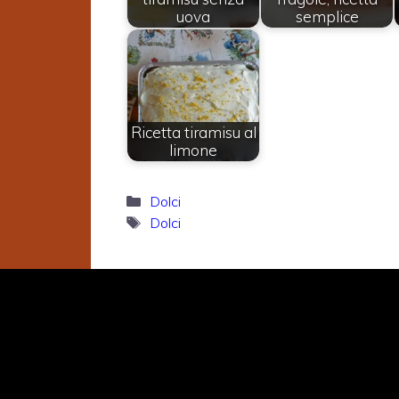
uova
semplice
Ricetta tiramisu al
limone
Categorie
Dolci
Tag
Dolci