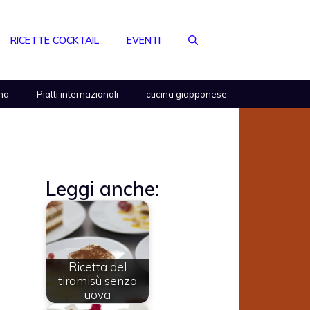
RICETTE COCKTAIL
EVENTI
na
Piatti internazionali
cucina giapponese
Leggi anche:
Ricetta del
tiramisù senza
uova