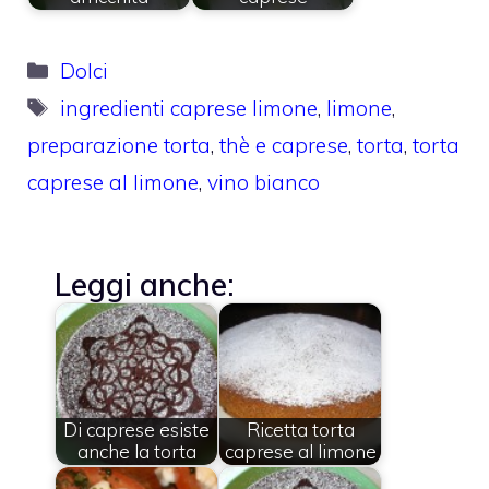
Categorie
Dolci
Tag
ingredienti caprese limone
,
limone
,
preparazione torta
,
thè e caprese
,
torta
,
torta
caprese al limone
,
vino bianco
Leggi anche:
Di caprese esiste
Ricetta torta
anche la torta
caprese al limone