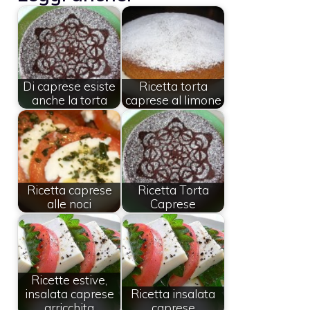
Di caprese esiste
Ricetta torta
anche la torta
caprese al limone
Ricetta caprese
Ricetta Torta
alle noci
Caprese
Ricette estive,
insalata caprese
Ricetta insalata
arricchita
caprese