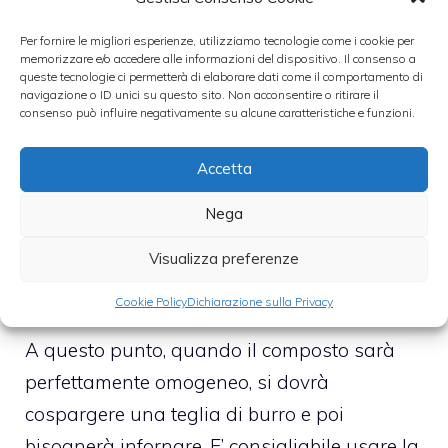
mandorle e il lievito. In un’altra ciotola,
bisognerà montare gli albumi e l’altra metà
Per fornire le migliori esperienze, utilizziamo tecnologie come i cookie per
memorizzare e/o accedere alle informazioni del dispositivo. Il consenso a
dello zucchero che non è stato utilizzato e
queste tecnologie ci permetterà di elaborare dati come il comportamento di
navigazione o ID unici su questo sito. Non acconsentire o ritirare il
montare.
consenso può influire negativamente su alcune caratteristiche e funzioni.
A questo composto, bisognerà poi
Accetta
aggiungere i tuorli, poi le polveri, ancora
Nega
tuorli e polveri, cosi fino a terminare gli
ingredienti e miscelare poi il tutto in
Visualizza preferenze
un’unica ciotola.
Cookie Policy
Dichiarazione sulla Privacy
A questo punto, quando il composto sarà
perfettamente omogeneo, si dovrà
cospargere una teglia di burro e poi
bisognerà infornare. E’ consigliabile usare la