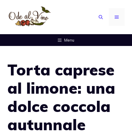
Vai
al
MENU
contenuto
Menu
Torta caprese
al limone: una
dolce coccola
autunnale