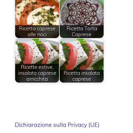
Ricetta caprese
Ricetta Torta
alle noci
Caprese
Ricette estive,
insalata caprese
Ricetta insalata
arricchita
caprese
Dichiarazione sulla Privacy (UE)