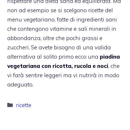
rispettare una dieta sana ed equilibrata. Ma
non ad esempio se si scelgono ricette del
menu vegetariano, fatte di ingredienti sani
che contengono vitamine e sali minerali in
abbondanza, oltre che pochi grassi e
zuccheri. Se avete bisogno di una valida
alternativa al solito primo ecco una
piadina
vegetariana con ricotta, rucola e noci
, che
vi farà sentire leggeri ma vi nutrirà in modo
adeguato.
Categorie
ricette