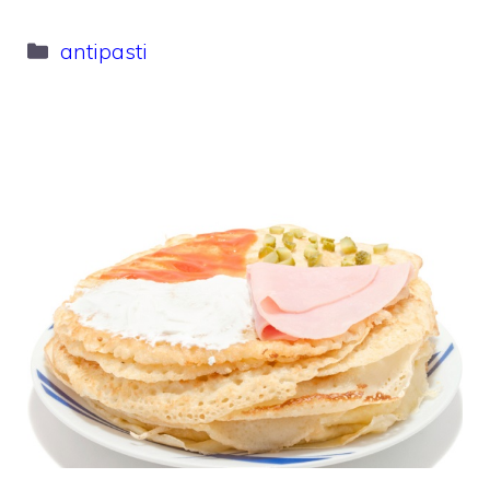
Categorie
antipasti