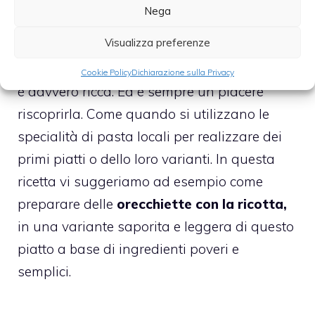
Nega
22 Settembre 2014
Visualizza preferenze
La tradizione italiana in merito ai primi piatti
Cookie Policy
Dichiarazione sulla Privacy
è davvero ricca. Ed è sempre un piacere
riscoprirla. Come quando si utilizzano le
specialità di pasta locali per realizzare dei
primi piatti o dello loro varianti. In questa
ricetta vi suggeriamo ad esempio come
preparare delle
orecchiette con la ricotta,
in una variante saporita e leggera di questo
piatto a base di ingredienti poveri e
semplici.