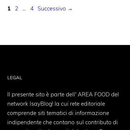
Pagina
Pagina
Pagina
1
2
…
4
Successivo
→
LEGAL
Il presente sito è parte dell' AREA FOOD del
network IsayBlog! la cui rete editoriale
comprende siti tematici di informazione
indipendente che contano sul contributo di