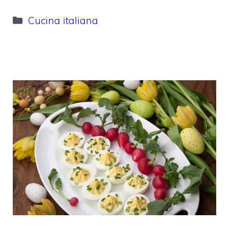
Categorie
Cucina italiana