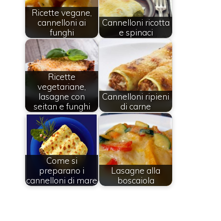
Ricette vegane,
cannelloni ai
Cannelloni ricotta
funghi
e spinaci
Ricette
vegetariane,
lasagne con
Cannelloni ripieni
seitan e funghi
di carne
Come si
preparano i
Lasagne alla
cannelloni di mare
boscaiola