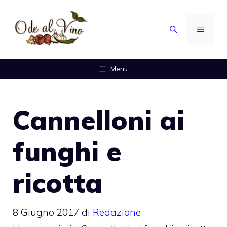
Vai
al
MENU
contenuto
Menu
Cannelloni ai
funghi e
ricotta
8 Giugno 2017
di
Redazione