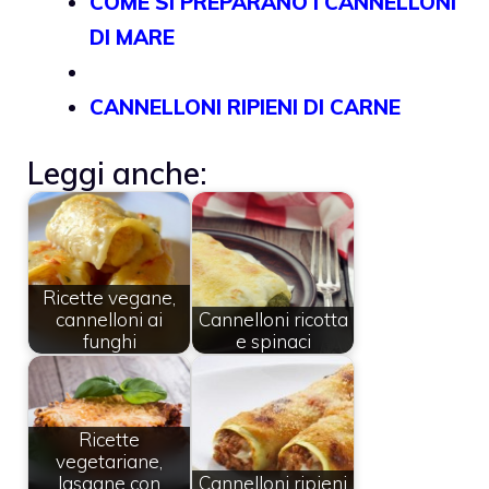
COME SI PREPARANO I CANNELLONI
DI MARE
CANNELLONI RIPIENI DI CARNE
Leggi anche:
Ricette vegane,
cannelloni ai
Cannelloni ricotta
funghi
e spinaci
Ricette
vegetariane,
lasagne con
Cannelloni ripieni