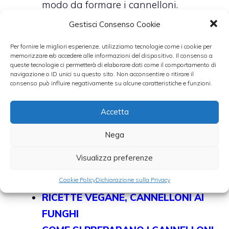
modo da formare i cannelloni.
Disponete i cannelloni in una teglia
Gestisci Consenso Cookie
da forno che possa andare in tavola,
Per fornire le migliori esperienze, utilizziamo tecnologie come i cookie per
leggermente unta. Spolverizzateli con
memorizzare e/o accedere alle informazioni del dispositivo. Il consenso a
queste tecnologie ci permetterà di elaborare dati come il comportamento di
il rimanente grana e qualche fiocchetti
navigazione o ID unici su questo sito. Non acconsentire o ritirare il
consenso può influire negativamente su alcune caratteristiche e funzioni.
di burro. Infornate per 10 minuti a 180
gradi e servite.
Accetta
Altre ricette di cannelloni:
Nega
Visualizza preferenze
CANNELLONI RIPIENI, IL SEGRETO
PER RENDERLI APPETITOSI
Cookie Policy
Dichiarazione sulla Privacy
RICETTE VEGANE, CANNELLONI AI
FUNGHI