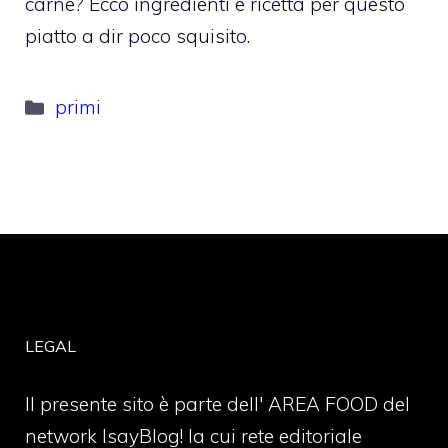
carne? Ecco ingredienti e ricetta per questo
piatto a dir poco squisito.
Categorie
primi
LEGAL
Il presente sito è parte dell' AREA FOOD del
network IsayBlog! la cui rete editoriale