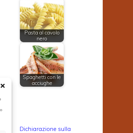
Pasta al cavolo
nero
Spaghetti con le
acciughe
e
to
Dichiarazione sulla