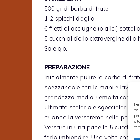
500 gr di barba di frate
1-2 spicchi d’aglio
6 filetti di acciughe (o alici) sott’oli
5 cucchiai d’olio extravergine di ol
Sale q.b.
PREPARAZIONE
Inizialmente pulire la barba di fr
spezzandole con le mani e lavarla 
grandezza media riempita con acqu
Per
ultimata scolarla e sgocciolarla be
e/o
per
quando la verseremo nella padella
sit
Versare in una padella 5 cucchiai d
car
farlo imbiondire. Una volta che l’a