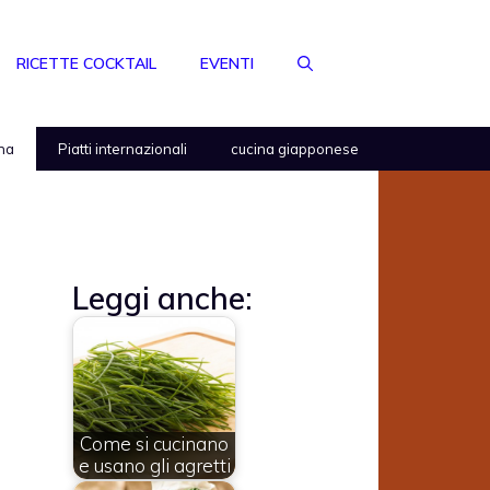
RICETTE COCKTAIL
EVENTI
na
Piatti internazionali
cucina giapponese
Leggi anche:
Come si cucinano
e usano gli agretti