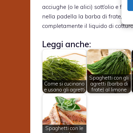
acciughe (o le alici) sott’olio e far
nella padella la barba di frate, fa
completamente il liquido di cottura
Leggi anche:
Spaghetti con gli
Come si cucinano
agretti (barba di
e usano gli agretti
frate) al limone
Spaghetti con le