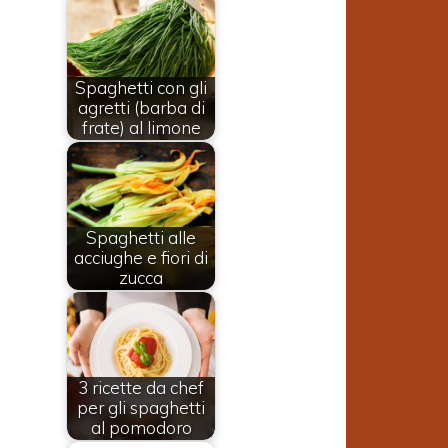
Spaghetti con gli
agretti (barba di
frate) al limone
Spaghetti alle
acciughe e fiori di
zucca
3 ricette da chef
per gli spaghetti
al pomodoro