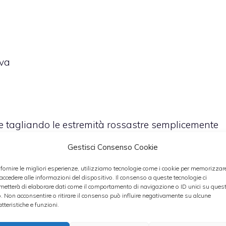
o
iva
ate tagliando le estremità rossastre semplicemente
sotto acqua corrente. Metterla in una pentola di
Gestisci Consenso Cookie
a e lessarla per circa 8-10 minuti. A cottura
 fornire le migliori esperienze, utilizziamo tecnologie come i cookie per memorizzar
ne in maniera tale da non far schizzare l’olio
 accedere alle informazioni del dispositivo. Il consenso a queste tecnologie ci
metterà di elaborare dati come il comportamento di navigazione o ID unici su ques
.
o. Non acconsentire o ritirare il consenso può influire negativamente su alcune
’olio extravergine d’oliva ed 1-2 spicchi d’aglio e
atteristiche e funzioni.
glio sarà pronto eliminarlo ed aggiungere le