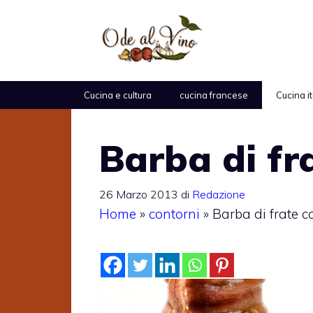
Vai
al
contenuto
Cucina e cultura
cucina francese
Cucina i
Barba di fra
26 Marzo 2013
di
Redazione
Home
»
contorni
»
Barba di frate co