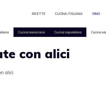
RICETTE
CUCINA ITALIANA
VINO
taliana
Cucina messicana
Cucina napoletana
Cucina sa
te con alici
n alici