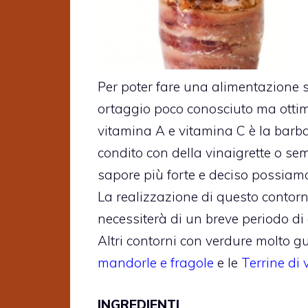
Per poter fare una alimentazione 
ortaggio poco conosciuto ma ottimo
vitamina A e vitamina C è la barba
condito con della vinaigrette o se
sapore più forte e deciso possia
La realizzazione di questo contorn
necessiterà di un breve periodo di 
Altri contorni con verdure molto gu
mandorle e fragole
e le
Terrine di
INGREDIENTI