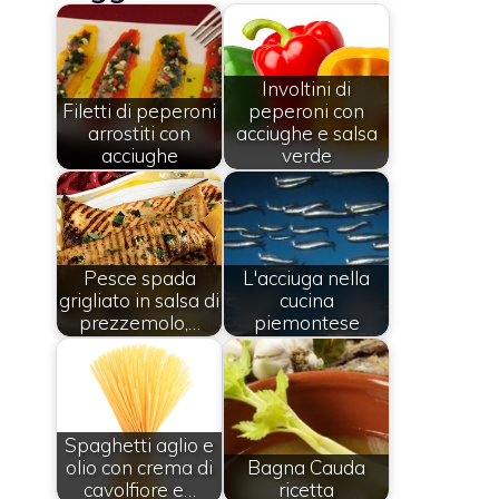
Involtini di
Filetti di peperoni
peperoni con
arrostiti con
acciughe e salsa
acciughe
verde
Pesce spada
L'acciuga nella
grigliato in salsa di
cucina
prezzemolo,…
piemontese
Spaghetti aglio e
olio con crema di
Bagna Cauda
cavolfiore e…
ricetta