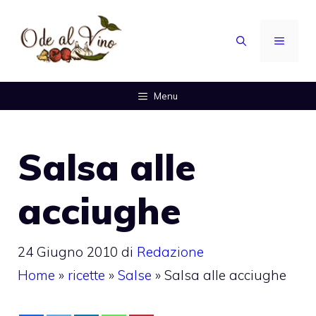
Vai
al
MENU
contenuto
Menu
Salsa alle
acciughe
24 Giugno 2010
di
Redazione
Home
»
ricette
»
Salse
»
Salsa alle acciughe