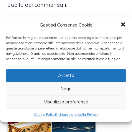
quello dei commensali.
Per esempio
si può ridurre la quantità
Gestisci Consenso Cookie
d’aglio
se si sa in anticipo che qualcuno
Per fornire le migliori esperienze, utilizziamo tecnologie come i cookie per
potrebbe non apprezzarne il gusto forte ed
memorizzare e/o accedere alle informazioni del dispositivo. Il consenso a
queste tecnologie ci permetterà di elaborare dati come il comportamento di
intenso.
navigazione o ID unici su questo sito. Non acconsentire o ritirare il
consenso può influire negativamente su alcune caratteristiche e funzioni.
Leggi anche:
Accetta
Nega
Involtini di
Visualizza preferenze
Filetti di peperoni
peperoni con
arrostiti con
acciughe e salsa
acciughe
verde
Cookie Policy
Dichiarazione sulla Privacy