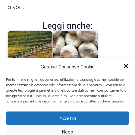
a voi…
Leggi anche:
Cucina delle
Salsa alle
Gestisci Consenso Cookie
Langhe
acciughe
Per fornire le migliori esperienze, utilizziamo tecnologie come i cookie per
memorizzare e/o accedere alle informazioni del dispositivo. Il consenso a
queste tecnologie ci permetterà di elaborare dati come il comportamento di
navigazione o ID unici su questo sito. Non acconsentire o ritirare il
consenso può influire negativamente su alcune caratteristiche e funzioni.
Guida alle erbe
Fonduta italiana e
aromatiche in
fonduta svizzera
cucina (parte I)
Accetta
Nega