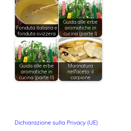
Guida alle erbe
Fonduta italiana e
aromatiche in
fonduta svizzera
cucina (parte I)
Guida alle erbe
Marinatura
aromatiche in
nell'aceto: il
cucina (parte II)
carpione
Dichiarazione sulla Privacy (UE)