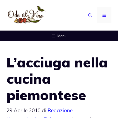
Vai
al
MENU
contenuto
Menu
L’acciuga nella
cucina
piemontese
29 Aprile 2010
di
Redazione