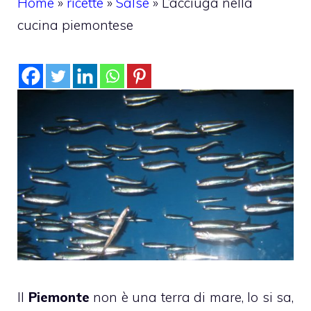
Home
»
ricette
»
Salse
»
L’acciuga nella
cucina piemontese
Il
Piemonte
non è una terra di mare, lo si sa,