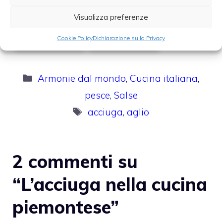
Visualizza preferenze
Guida alle erbe
Marinatura
aromatiche in
nell'aceto: il
Cookie Policy
Dichiarazione sulla Privacy
cucina (parte II)
carpione
Categorie
Armonie dal mondo
,
Cucina italiana
,
pesce
,
Salse
Tag
acciuga
,
aglio
2 commenti su
“L’acciuga nella cucina
piemontese”