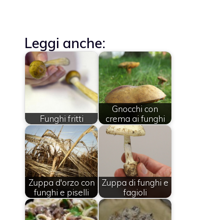
Leggi anche:
Gnocchi con
Funghi fritti
crema ai funghi
Zuppa d'orzo con
Zuppa di funghi e
funghi e piselli
fagioli