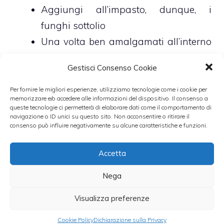
Aggiungi all’impasto, dunque, i
funghi sottolio
Una volta ben amalgamati all’interno
dell’impasto versa il composto nei
Gestisci Consenso Cookie
pirottini, non riempiendoli
completamente, e cuoci i muffin salati
Per fornire le migliori esperienze, utilizziamo tecnologie come i cookie per
memorizzare e/o accedere alle informazioni del dispositivo. Il consenso a
ai funghi, infine, per circa 20 minuti in
queste tecnologie ci permetterà di elaborare dati come il comportamento di
navigazione o ID unici su questo sito. Non acconsentire o ritirare il
forno preriscaldato a 180 gradi
consenso può influire negativamente su alcune caratteristiche e funzioni.
centigradi.
Accetta
Photo Credits | Getty Images
Nega
Leggi anche:
Visualizza preferenze
Cookie Policy
Dichiarazione sulla Privacy