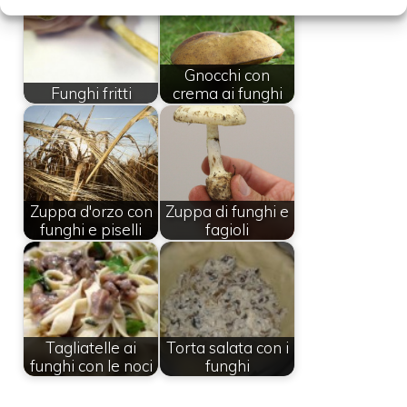
Gnocchi con
Funghi fritti
crema ai funghi
Zuppa d'orzo con
Zuppa di funghi e
funghi e piselli
fagioli
Tagliatelle ai
Torta salata con i
funghi con le noci
funghi