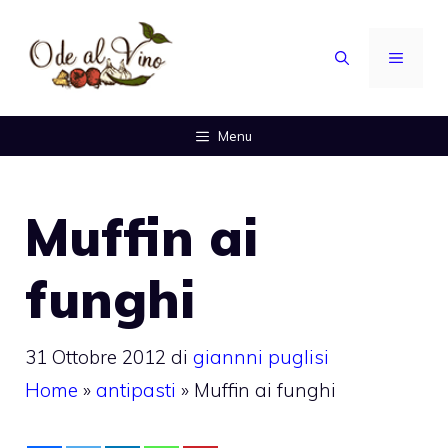
Vai
al
MENU
contenuto
Menu
Muffin ai
funghi
31 Ottobre 2012
di
giannni puglisi
Home
»
antipasti
»
Muffin ai funghi