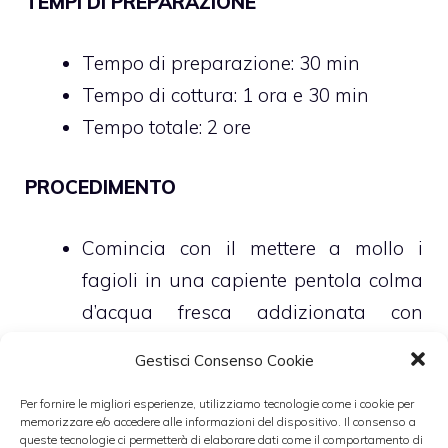
TEMPI DI PREPARAZIONE
Tempo di preparazione: 30 min
Tempo di cottura: 1 ora e 30 min
Tempo totale: 2 ore
PROCEDIMENTO
Comincia con il mettere a mollo i
fagioli in una capiente pentola colma
d’acqua fresca addizionata con
mezzo cucchiaino di bicarbonato
Gestisci Consenso Cookie
Trascorse almeno 12 ore scola e
Per fornire le migliori esperienze, utilizziamo tecnologie come i cookie per
risciacqua i fagioli utilizzando
memorizzare e/o accedere alle informazioni del dispositivo. Il consenso a
abbondante acqua fresca corrente
queste tecnologie ci permetterà di elaborare dati come il comportamento di