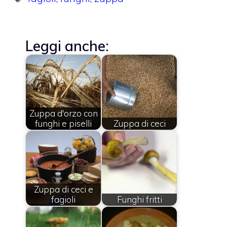
Leggi anche:
Zuppa d'orzo con
funghi e piselli
Zuppa di ceci
Zuppa di ceci e
fagioli
Funghi fritti