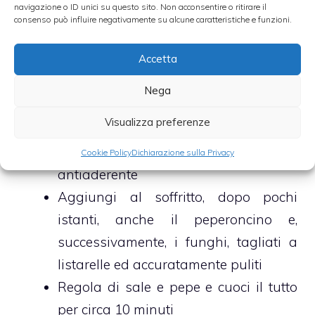
navigazione o ID unici su questo sito. Non acconsentire o ritirare il
Cuoci i fagioli, dunque, per non meno
consenso può influire negativamente su alcune caratteristiche e funzioni.
di 60 minuti in una pentola colma
Accetta
d’acqua bollente leggermente salata
Nell’attesa pulisci uno spicchio d’aglio
Nega
e, insieme a poco olio extra vergine di
Visualizza preferenze
oliva, lascialo delicatamente
soffriggere in una capiente padella
Cookie Policy
Dichiarazione sulla Privacy
antiaderente
Aggiungi al soffritto, dopo pochi
istanti, anche il peperoncino e,
successivamente, i funghi, tagliati a
listarelle ed accuratamente puliti
Regola di sale e pepe e cuoci il tutto
per circa 10 minuti