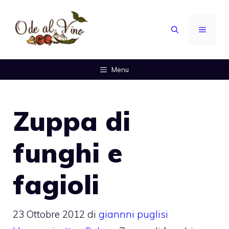
Vai
al
MENU
contenuto
Menu
Zuppa di
funghi e
fagioli
23 Ottobre 2012
di
giannni puglisi