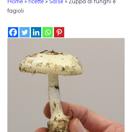
Home
»
ricette
»
Salse
»
Zuppa di funghi e
fagioli