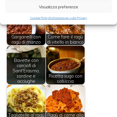
Leggi anche:
Visualizza preferenze
Cookie Policy
Dichiarazione sulla Privacy
Garganelli con
Come fare il ragù
ragù di manzo
di vitello in bianco
Bavette con
carciofi di
Sant'Erasmo,
sardine e
Ricetta sugo con
acciughe
salsiccia
Tagliatelle al ragù
Ragù di carne alla