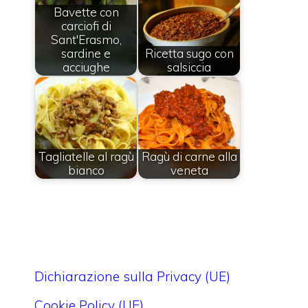
Bavette con
carciofi di
Sant'Erasmo,
sardine e
Ricetta sugo con
acciughe
salsiccia
Tagliatelle al ragù
Ragù di carne alla
bianco
veneta
Dichiarazione sulla Privacy (UE)
Cookie Policy (UE)