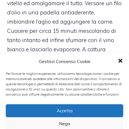
vitello ed amalgamare il tutto. Versare un filo
d’olio in una padella antiaderente,
imbiondire l’aglio ed aggiungere la carne.
Cuocere per circa 15 minuti mescolando di
tanto intanto ed infine sfumare con il vino
bianco e lasciarlo evaporare. A cottura
ultimata aggiungere i carciofi che saranno
Gestisci Consenso Cookie
stati ben scolati e cuocere per altri 25-30
Per fornire le migliori esperienze, utilizziamo tecnologie come i cookie per
minuti in maniera tale da farli ammorbidire.
memorizzare e/o accedere alle informazioni del dispositivo. Il consenso a
queste tecnologie ci permetterà di elaborare dati come il comportamento di
Condire con sale e pepe ed aromatizzare
navigazione o ID unici su questo sito. Non acconsentire o ritirare il
con il timo. Quando il ragù sarà troppo
consenso può influire negativamente su alcune caratteristiche e funzioni.
asciutto aggiungere un mestolo di brodo.
Accetta
Cuocere gli spaghetti e condire con il ragù.
Nega