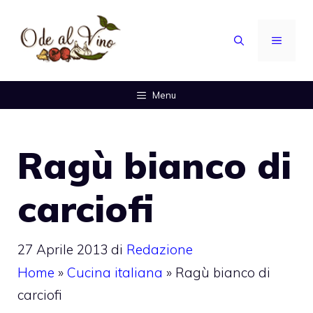
Vai
al
MENU
contenuto
Menu
Ragù bianco di
carciofi
27 Aprile 2013
di
Redazione
Home
»
Cucina italiana
»
Ragù bianco di
carciofi