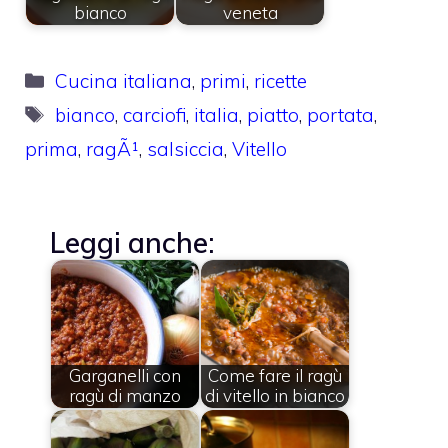
bianco
veneta
Categorie
Cucina italiana
,
primi
,
ricette
Tag
bianco
,
carciofi
,
italia
,
piatto
,
portata
,
prima
,
ragÃ¹
,
salsiccia
,
Vitello
Leggi anche:
Garganelli con
Come fare il ragù
ragù di manzo
di vitello in bianco