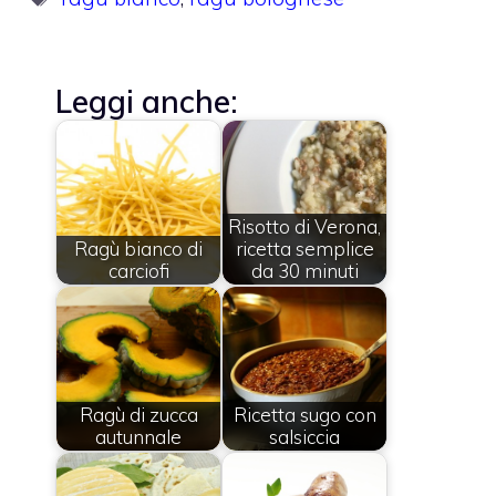
Leggi anche:
Risotto di Verona,
Ragù bianco di
ricetta semplice
carciofi
da 30 minuti
Ragù di zucca
Ricetta sugo con
autunnale
salsiccia