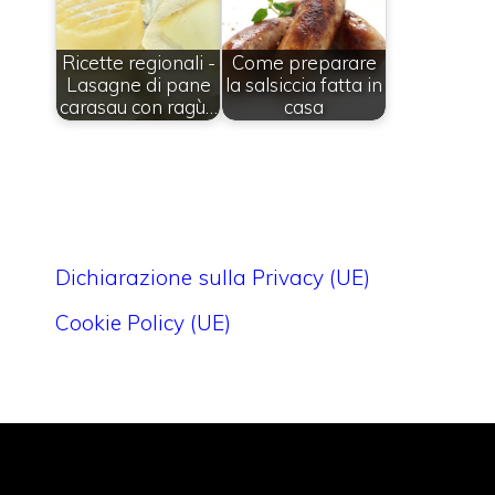
Ricette regionali -
Come preparare
Lasagne di pane
la salsiccia fatta in
carasau con ragù…
casa
Dichiarazione sulla Privacy (UE)
Cookie Policy (UE)