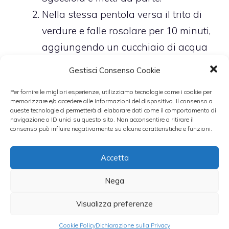
Nella stessa pentola versa il trito di
verdure e falle rosolare per 10 minuti,
aggiungendo un cucchiaio di acqua
calda se necessario.
Gestisci Consenso Cookie
Alza la fiamma, riunisci la carne
Per fornire le migliori esperienze, utilizziamo tecnologie come i cookie per
macinata e sfuma con mezzo
memorizzare e/o accedere alle informazioni del dispositivo. Il consenso a
queste tecnologie ci permetterà di elaborare dati come il comportamento di
bicchiere di vino bianco. Fai evaporare
navigazione o ID unici su questo sito. Non acconsentire o ritirare il
il vino e poi prosegui la cottura a
consenso può influire negativamente su alcune caratteristiche e funzioni.
fuoco basso per circa 1 ora e 30
Accetta
minuti, aggiungendo ogni tanto
qualche cucchiaio di latte.
Nega
A metà cottura regolate di sale e pepe
Visualizza preferenze
e profumate il ragù con una
grattugiata di noce moscata.
Cookie Policy
Dichiarazione sulla Privacy