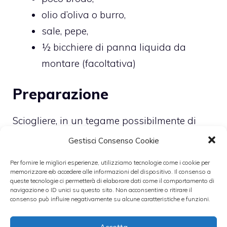
olio d’oliva o burro,
sale, pepe,
½ bicchiere di panna liquida da
montare (facoltativa)
Preparazione
Sciogliere, in un tegame possibilmente di
terracotta o di alluminio spesso, di circa 20
Gestisci Consenso Cookie
cm, la pancetta tagliata prima a dadini e poi
Per fornire le migliori esperienze, utilizziamo tecnologie come i cookie per
tritata fine con la mezzaluna. Unire 3
memorizzare e/o accedere alle informazioni del dispositivo. Il consenso a
queste tecnologie ci permetterà di elaborare dati come il comportamento di
cucchiai d’olio o 50 g di burro e gli odori
navigazione o ID unici su questo sito. Non acconsentire o ritirare il
consenso può influire negativamente su alcune caratteristiche e funzioni.
tritati fini e far appassire dolcemente. Unire
la carne macinata e mescolare bene con un