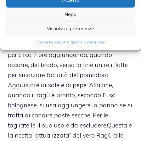
Accetta
mestolo facendola rosolare finché non
“sfrigola”. Bagnare con il vino e mescolare
Nega
delicatamente sino a quando non sarà
Visualizza preferenze
completamente evaporato. Unire la passata
Cookie Policy
Dichiarazione sulla Privacy
o i pelati, coprire e far sobbollire lentamente
per circa 2 ore aggiungendo, quando
occorre, del brodo, verso la fine unire il latte
per smorzare l’acidità del pomodoro.
Aggiustare di sale e di pepe. Alla fine,
quando il ragù è pronto, secondo l’uso
bolognese, si usa aggiungere la panna se si
tratta di condire paste secche. Per le
tagliatelle il suo uso è da escludere.Questa è
la ricetta ”attualizzata” del vero Ragù alla