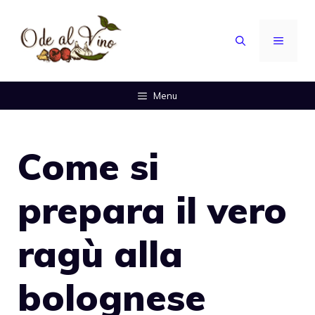
Vai
al
MENU
contenuto
Menu
Come si
prepara il vero
ragù alla
bolognese