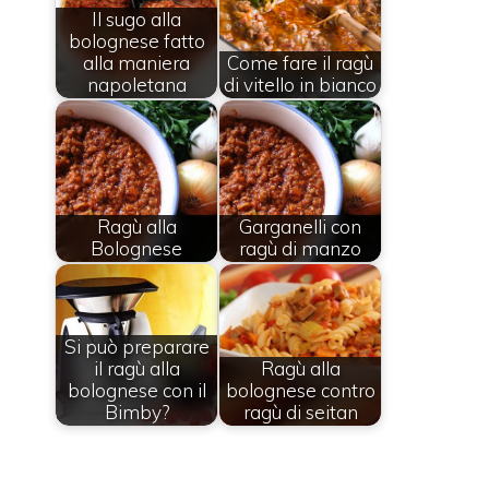
Il sugo alla
bolognese fatto
alla maniera
Come fare il ragù
napoletana
di vitello in bianco
Ragù alla
Garganelli con
Bolognese
ragù di manzo
Si può preparare
il ragù alla
Ragù alla
bolognese con il
bolognese contro
Bimby?
ragù di seitan