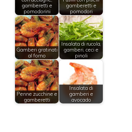
gamberetti e
gamberetti e
pomodorini
pomodori
Insalata di rucola,
Gamberi gratinati
gamberi, ceci e
al forno
pinoli
Insalata di
Penne zucchine e
gamberi e
gamberetti
avocado