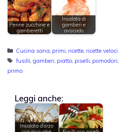
Insalata di
Penne zucchine e
gamberi e
gamberetti
avocado
Categorie
Cucina sana
,
primi
,
ricette
,
ricette veloci
Tag
fusilli
,
gamberi
,
piatto
,
piselli
,
pomodori
,
primo
Leggi anche:
Insalata d’orzo
con acciughe,
Fusilli con piselli