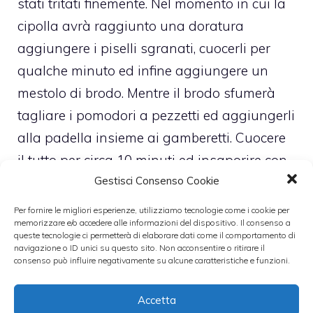
stati tritati finemente. Nel momento in cui la
cipolla avrà raggiunto una doratura
aggiungere i piselli sgranati, cuocerli per
qualche minuto ed infine aggiungere un
mestolo di brodo. Mentre il brodo sfumerà
tagliare i pomodori a pezzetti ed aggiungerli
alla padella insieme ai gamberetti. Cuocere
il tutto per circa 10 minuti ed insaporire con
Gestisci Consenso Cookie
un pizzico di sale, di pepe e le erbe tritate.
Cuocere la pasta in una pentola con acqua
Per fornire le migliori esperienze, utilizziamo tecnologie come i cookie per
memorizzare e/o accedere alle informazioni del dispositivo. Il consenso a
e sale ed una volta scolati versarli in una
queste tecnologie ci permetterà di elaborare dati come il comportamento di
padella, far saltare il tutto e servirli.
navigazione o ID unici su questo sito. Non acconsentire o ritirare il
consenso può influire negativamente su alcune caratteristiche e funzioni.
Il piatto potrà essere servito sia caldo che
semifreddo. Nel secondo caso raffreddare la
Accetta