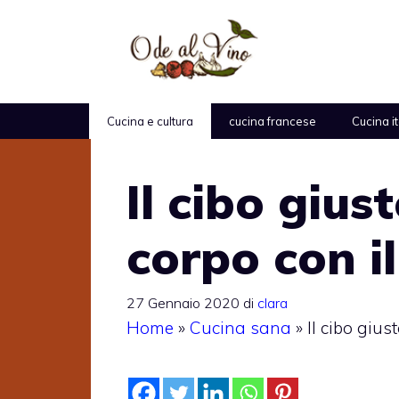
Vai
al
contenuto
Cucina e cultura
cucina francese
Cucina i
Il cibo gius
corpo con 
27 Gennaio 2020
di
clara
Home
»
Cucina sana
»
Il cibo giu