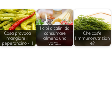
I cibi alcalini da
Cosa provoca
consumare
Che cos'è
mangiare il
almeno una
l'immunonutrizion
peperoncino - II
volta…
e?