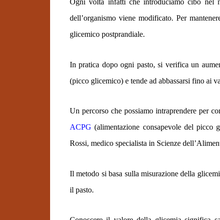
Ogni volta infatti che introduciamo cibo nel 
dell’organismo viene modificato. Per mantenere 
glicemico postprandiale.
In pratica dopo ogni pasto, si verifica un aume
(picco glicemico) e tende ad abbassarsi fino ai va
Un percorso che possiamo intraprendere per con
ACPG
(alimentazione consapevole del picco gl
Rossi, medico specialista in Scienze dell’Alimen
Il metodo si basa sulla misurazione della glicem
il pasto.
Conoscere il valore della glicemia significa s