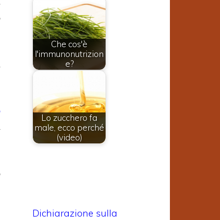
a
o
Che cos'è
l'immunonutrizion
e?
a
o
Lo zucchero fa
male, ecco perché
i
(video)
o
Dichiarazione sulla
,