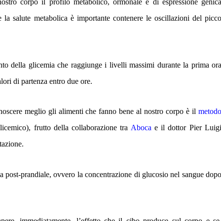
nostro corpo il profilo metabolico, ormonale e di espressione genic
la salute metabolica è importante contenere le oscillazioni del picc
nto della glicemia che raggiunge i livelli massimi durante la prima or
lori di partenza entro due ore.
oscere meglio gli alimenti che fanno bene al nostro corpo è il
metod
icemico), frutto della collaborazione tra
Aboca
e il dottor Pier Luig
tazione.
ia post-prandiale, ovvero la concentrazione di glucosio nel sangue dop
apere, immediatamente, l’effetto che il cibo produce sul corpo e se