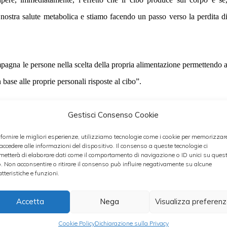
 nostra salute metabolica e stiamo facendo un passo verso la perdita d
na le persone nella scelta della propria alimentazione permettendo 
 base alle proprie personali risposte al cibo”.
ante le quali l’unico strumento che bisogna utilizzare è il glucometro
Gestisci Consenso Cookie
 il peso mangiando in base alle nostre personali risposte al cibo.
 fornire le migliori esperienze, utilizziamo tecnologie come i cookie per memorizzar
 accedere alle informazioni del dispositivo. Il consenso a queste tecnologie ci
metterà di elaborare dati come il comportamento di navigazione o ID unici su ques
se – bisogna valutare la glicemia basale, cioè la glicemia a digiuno
o. Non acconsentire o ritirare il consenso può influire negativamente su alcune
atteristiche e funzioni.
Accetta
Nega
Visualizza preferen
gna mangiare come di consueto e misurare la glicemia 60 minuti dopo 
Cookie Policy
Dichiarazione sulla Privacy