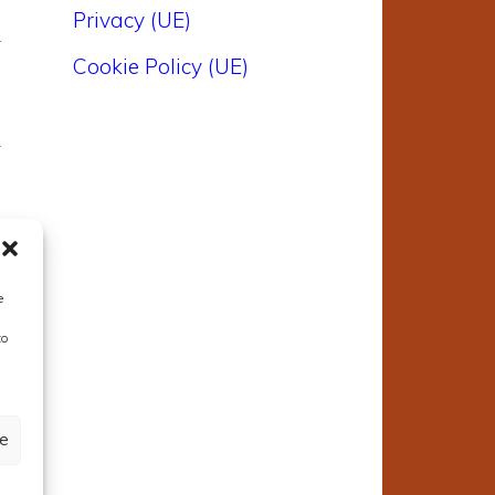
Privacy (UE)
i
Cookie Policy (UE)
a
.
e
to
,
ze
i