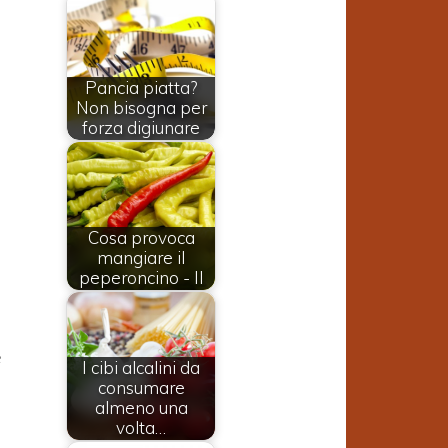
Pancia piatta?
Non bisogna per
forza digiunare
Cosa provoca
mangiare il
peperoncino - II
e
I cibi alcalini da
consumare
almeno una
volta…