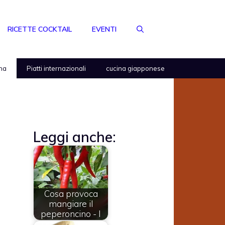
RICETTE COCKTAIL
EVENTI
na
Piatti internazionali
cucina giapponese
Leggi anche:
Cosa provoca
mangiare il
peperoncino - I