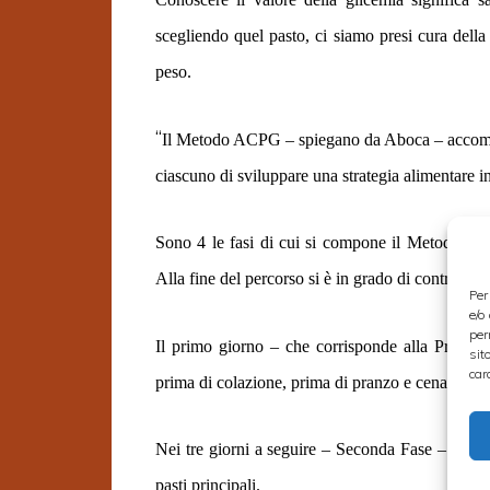
scegliendo quel pasto, ci siamo presi cura della
peso.
“
Il Metodo ACPG – spiegano da Aboca – accompag
ciascuno di sviluppare una strategia alimentare in
Sono 4 le fasi di cui si compone il Metodo, dur
Alla fine del percorso si è in grado di controllare
Per
e/o
per
Il primo giorno – che corrisponde alla Prima Fa
sit
car
prima di colazione, prima di pranzo e cena.
Nei tre giorni a seguire – Seconda Fase – biso
pasti principali.