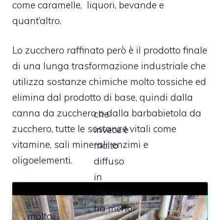
come caramelle, liquori, bevande e
quant’altro.
Lo zucchero raffinato però è il prodotto finale
di una lunga trasformazione industriale che
utilizza sostanze chimiche molto tossiche ed
elimina dal prodotto di base, quindi dalla
canna da zucchero o dalla barbabietola da
che
zucchero, tutte le sostanze vitali come
invece è
vitamine, sali minerali, enzimi e
molto
oligoelementi.
diffuso
in
Canada,
ha meno
, molto