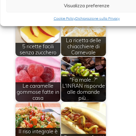
Leggi anche:
Visualizza preferenze
Cookie Policy
Dichiarazione sulla Privacy
La ricetta delle
5 ricette facili
chiacchiere di
senza zucchero
Carnevale
"Fa male...?"
Le caramelle
L'INRAN risponde
gommose fatte in
alle domande
casa
più…
Il riso integrale è