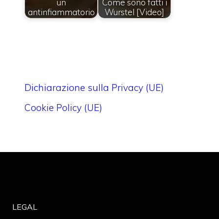
un
Come sono fatti i
antinfiammatorio
Wurstel [Video]
Dichiarazione sulla Privacy (UE)
Cookie Policy (UE)
LEGAL