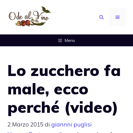
Vai
al
MENU
contenuto
Menu
Lo zucchero fa
male, ecco
perché (video)
2 Marzo 2015
di
giannni puglisi