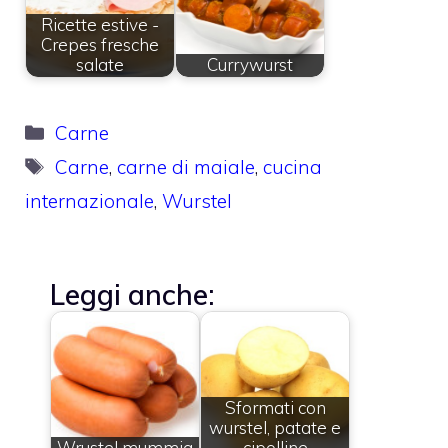
Ricette estive -
Crepes fresche
salate
Currywurst
Categorie
Carne
Tag
Carne
,
carne di maiale
,
cucina
internazionale
,
Wurstel
Leggi anche:
Sformati con
wurstel, patate e
Wrustel mummia
cipolline