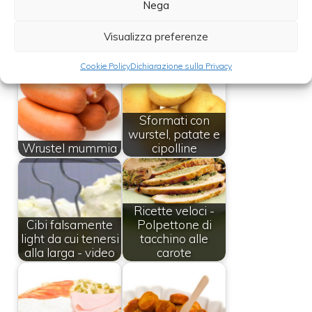
Nega
Leggi anche:
Visualizza preferenze
Cookie Policy
Dichiarazione sulla Privacy
Sformati con
wurstel, patate e
Wrustel mummia
cipolline
Ricette veloci -
Cibi falsamente
Polpettone di
light da cui tenersi
tacchino alle
alla larga - video
carote