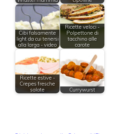
Ricette veloci -
Cibi falsamente
Polpettone di
light da cui tenersi
tacchino alle
alla larga - video
carote
Ricette estive -
Crepes fresche
salate
Currywurst