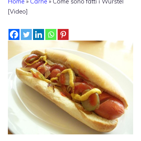
Home
»
Carne
»
Come sono fatti i Wurstel
[Video]