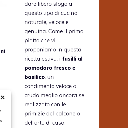
dare libero sfogo a
questo tipo di cucina
naturale, veloce e
genuina. Come il primo
piatto che vi
proponiamo in questa
oni
ricetta estiva: i
fusilli al
pomodoro fresco e
basilico
, un
condimento veloce a
crudo meglio ancora se
li
realizzato con le
e
primizie del balcone o
to
dell’orto di casa.
 e