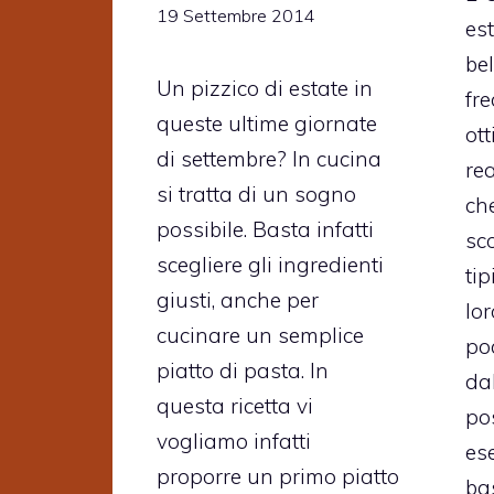
19 Settembre 2014
es
bel
Un pizzico di estate in
fr
queste ultime giornate
ot
di settembre? In cucina
rea
si tratta di un sogno
ch
possibile. Basta infatti
sco
scegliere gli ingredienti
tip
giusti, anche per
lor
cucinare un semplice
po
piatto di pasta. In
dal
questa ricetta vi
po
vogliamo infatti
es
proporre un primo piatto
ba