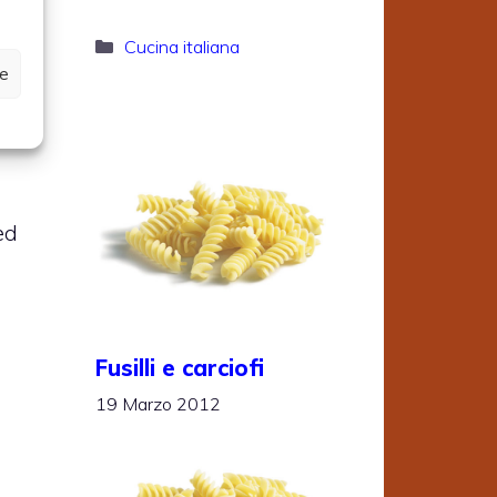
Categorie
Cucina italiana
ze
ed
Fusilli e carciofi
19 Marzo 2012