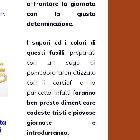
affrontare la giornata
con la giusta
te
,
determinazione
.
I sapori ed i colori di
questi fusilli
, preparati
con un sugo di
pomodoro aromatizzato
con i carciofi e la
pancetta, infatti, f
aranno
ben presto dimenticare
codeste tristi e piovose
ta
giornate e
i
introdurranno,