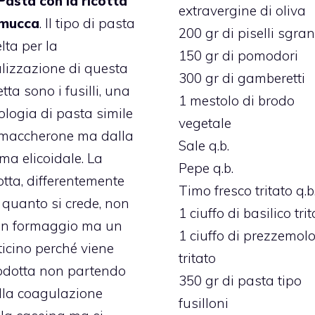
Pasta con la ricotta
extravergine di oliva
 mucca
. Il tipo di pasta
200 gr di piselli sgran
lta per la
150 gr di pomodori
alizzazione di questa
300 gr di gamberetti
etta sono i fusilli, una
1 mestolo di brodo
ologia di pasta simile
vegetale
 maccherone ma dalla
Sale q.b.
ma elicoidale. La
Pepe q.b.
otta, differentemente
Timo fresco tritato q.b
 quanto si crede, non
1 ciuffo di basilico tri
un formaggio ma un
1 ciuffo di prezzemol
ticino perché viene
tritato
odotta non partendo
350 gr di pasta tipo
lla coagulazione
fusilloni