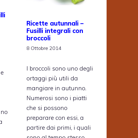
li
Ricette autunnali –
Fusilli integrali con
broccoli
8 Ottobre 2014
I broccoli sono uno degli
ne
ortaggi più utili da
mangiare in autunno.
Numerosi sono i piatti
che si possono
ano
preparare con essi, a
a
partire dai primi, i quali
sono al tempo stesso