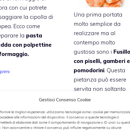
pra con cui potrete
Una prima portata
saggiare la cipolla di
molto semplice da
opea. Ecco come
realizzare ma al
eparare la
pasta
contempo molto
edda con polpettine
gustosa sono i
Fusill
 formaggio.
con piselli, gamberi e
pomodorini
. Questa
Categorie
primi
pietanza può essere
servita non soltanto
durante i mesi inverna
Gestisci Consenso Cookie
ma anche nei mesi
 fornire le migliori esperienze, utilizziamo tecnologie come i cookie per memorizzar
primaverili ed estivi
 accedere alle informazioni del dispositivo. Il consenso a queste tecnologie ci
metterà di elaborare dati come il comportamento di navigazione o ID unici su ques
perché è molto fresca
o. Non acconsentire o ritirare il consenso può influire negativamente su alcune