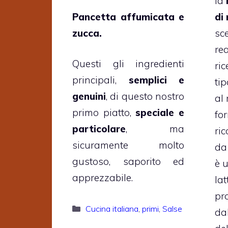
la
Pancetta affumicata e
di
zucca.
sce
re
Questi gli ingredienti
ric
principali,
semplici e
tip
genuini
, di questo nostro
al
primo piatto,
speciale e
for
particolare
, ma
ric
sicuramente molto
da
gustoso, saporito ed
è 
apprezzabile.
lat
pr
Categorie
Cucina italiana
,
primi
,
Salse
da