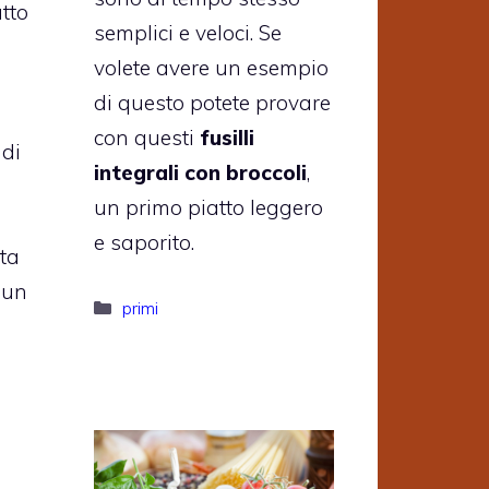
tto
semplici e veloci. Se
volete avere un esempio
a
di questo potete provare
con questi
fusilli
 di
integrali con broccoli
,
un primo piatto leggero
i
e saporito.
ta
 un
Categorie
primi