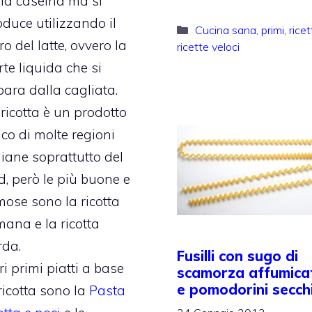
lla caseina ma si
oduce utilizzando il
Categorie
Cucina sana
,
primi
,
ricet
ro del latte, ovvero la
ricette veloci
te liquida che si
para dalla cagliata.
ricotta è un prodotto
ico di molte regioni
liane soprattutto del
d, però le più buone e
mose sono la ricotta
mana e la ricotta
rda.
Fusilli con sugo di
ri primi piatti a base
scamorza affumica
e pomodorini secch
ricotta sono la
Pasta