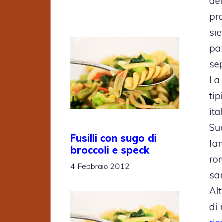
de
pr
sie
par
se
La 
tip
ita
Su
Fusilli con sugo di
fa
broccoli e speck
ro
4 Febbraio 2012
sa
Alt
di 