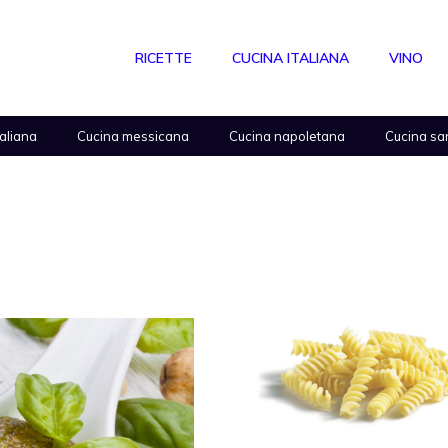
RICETTE
CUCINA ITALIANA
VINO
taliana
Cucina messicana
Cucina napoletana
Cucina sa