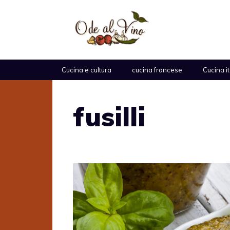
Vai
al
contenuto
Cucina e cultura
cucina francese
Cucina i
fusilli