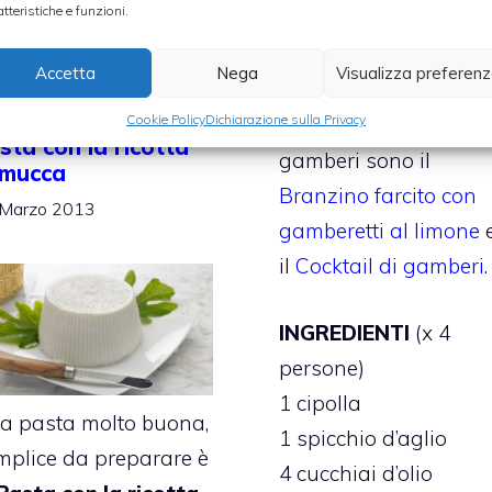
atteristiche e funzioni.
può essere servita
anche come un piatto
Accetta
Nega
Visualizza preferen
semifreddo.
Cookie Policy
Dichiarazione sulla Privacy
Altre ricette con i
sta con la ricotta
gamberi sono il
 mucca
Branzino farcito con
 Marzo 2013
gamberetti al limone
il
Cocktail di gamberi
.
INGREDIENTI
(x 4
persone)
1 cipolla
a pasta molto buona,
1 spicchio d’aglio
mplice da preparare è
4 cucchiai d’olio