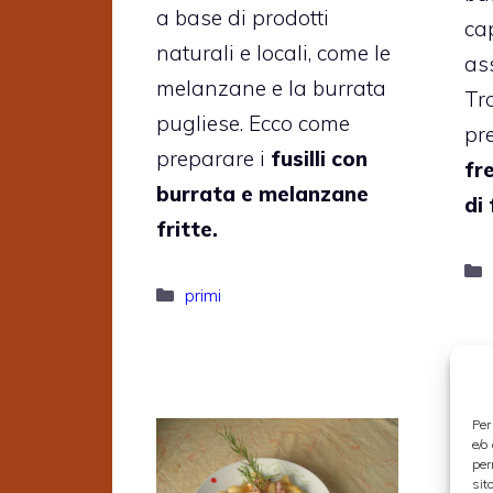
a base di prodotti
ca
naturali e locali, come le
as
melanzane e la burrata
Tr
pugliese. Ecco come
pr
preparare i
fusilli con
fr
burrata e melanzane
di
fritte.
Categorie
primi
Per
e/o
per
sit