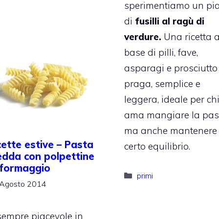
sperimentiamo un pia
di
fusilli al ragù di
verdure.
Una ricetta 
base di pilli, fave,
asparagi e prosciutto
praga, semplice e
leggera, ideale per ch
ama mangiare la pas
ma anche mantenere
cette estive – Pasta
certo equilibrio.
edda con polpettine
 formaggio
Categorie
primi
Agosto 2014
 sempre piacevole in