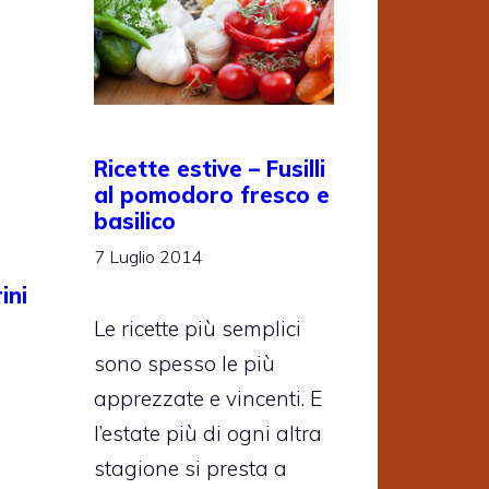
Ricette estive – Fusilli
al pomodoro fresco e
basilico
7 Luglio 2014
ini
Le ricette più semplici
sono spesso le più
apprezzate e vincenti. E
l’estate più di ogni altra
stagione si presta a