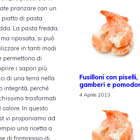
tate pranzare con un
 piatto di pasta
edda. La pasta fredda,
tima riposata, si può
lizzare in tanti modi
e permettono di
prire i sapori più
Fusilloni con piselli,
ici di una terra nella
gamberi e pomodor
o integrità, perché
4 Aprile 2013
chissimo trasformati
 calore. In questo
st vi proponiamo ad
empio una ricetta a
se di formaggio di