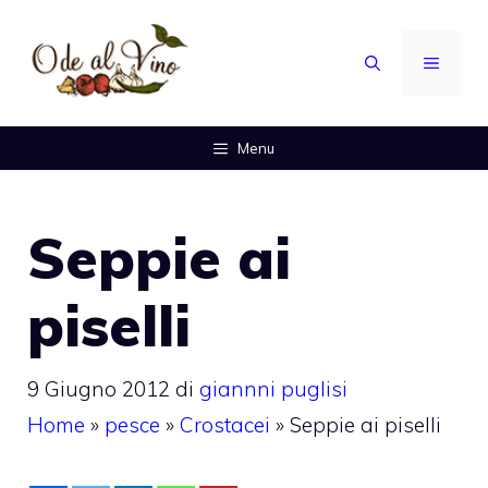
Vai
al
MENU
contenuto
Menu
Seppie ai
piselli
9 Giugno 2012
di
giannni puglisi
Home
»
pesce
»
Crostacei
»
Seppie ai piselli