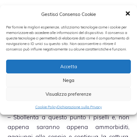
– Non appena cipolla ed aglio
Gestisci Consenso Cookie
cominceranno ad imbiondirsi unisci le
Per fornire le migliori esperienze, utilizziamo tecnologie come i cookie per
seppie, che naturalmente dovrai aver già
memorizzare e/o accedere alle informazioni del dispositivo. Il consenso a
queste tecnologie ci permetterà di elaborare dati come il comportamento di
pulito ed accuratamente lavato, ed i
navigazione o ID unici su questo sito. Non acconsentire o ritirare il
consenso può influire negativamente su alcune caratteristiche e funzioni.
pomodorini divisi in 4 spicchi
Accetta
– Sfuma con il vino bianco e lascia cuocere il
tutto per circa 15 minuti, rimestando di
Nega
quando in quando, sempre a fuoco
Visualizza preferenze
bassissimo e tegame coperto
Cookie Policy
Dichiarazione sulla Privacy
– Sbollenta a questo punto i piselli e, non
appena saranno appena ammorbiditi,
aggiungi alle seppie e continua la cottura,