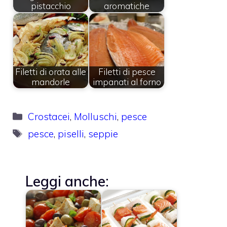
pistacchio
aromatiche
Filetti di orata alle
Filetti di pesce
mandorle
impanati al forno
Categorie
Crostacei
,
Molluschi
,
pesce
Tag
pesce
,
piselli
,
seppie
Leggi anche: