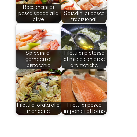
Bocconcini di
pesce spada alle
Spiedini di pesce
olive
tradizionali
Spiedini di
Filetti di platessa
gamberi al
al miele con erbe
pistacchio
aromatiche
Filetti di orata alle
Filetti di pesce
mandorle
impanati al forno