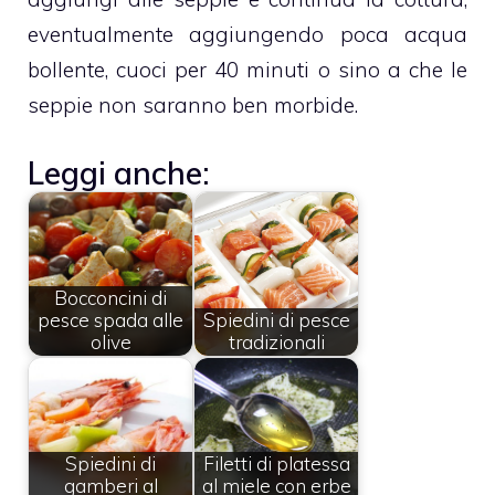
eventualmente aggiungendo poca acqua
bollente, cuoci per 40 minuti o sino a che le
seppie non saranno ben morbide.
Leggi anche:
Bocconcini di
pesce spada alle
Spiedini di pesce
olive
tradizionali
Spiedini di
Filetti di platessa
gamberi al
al miele con erbe