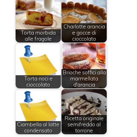
Charlotte arancia
Torta morbida
e gocce di
alle fragole
cioccolato
Brioche soffici alla
Torta noci e
marmellata
cioccolato
d'arancia
Ricetta originale
Ciambella al latte
semifreddo al
condensato
torrone