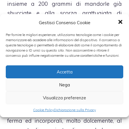
insieme a 200 grammi di mandorle già
sbucciate e alla scorza grattugiata di
un’arancia grattugiata
Gestisci Consenso Cookie
Per fornire le migliori esperienze, utilizziamo tecnologie come i cookie per
– Trita il tutto, alla massima potenza, sino
memorizzare e/o accedere alle informazioni del dispositivo. Il consenso a
queste tecnologie ci permetterà di elaborare dati come il comportamento di
ad ottenere una polvere sottile e ben
navigazione o ID unici su questo sito. Non acconsentire o ritirare il
consenso può influire negativamente su alcune caratteristiche e funzioni.
amalgamata che dolcemente incorporerai
alla crema di tuorli e zucchero
Accetta
– Aggiungi, infine, la fecola di patate, il
Nega
lievito ed il succo spremuto da un’arancia
Visualizza preferenze
Cookie Policy
Dichiarazione sulla Privacy
– Monta a questo punto gli albumi e neve
ferma ed incorporali, molto dolcemente, al