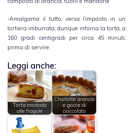
composto di arancia, tuorli e mandorle
-Amalgama il tutto, versa l’impasto in un
tortiera imburrata, dunque inforna la torta, a
160 gradi centigradi per circa 45 minuti,
prima di servire.
Leggi anche:
Charlotte arancia
Torta morbida
e gocce di
alle fragole
cioccolato