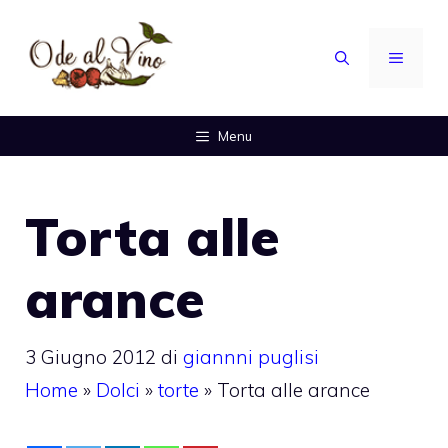
Vai
al
MENU
contenuto
Menu
Torta alle
arance
3 Giugno 2012
di
giannni puglisi
Home
»
Dolci
»
torte
»
Torta alle arance