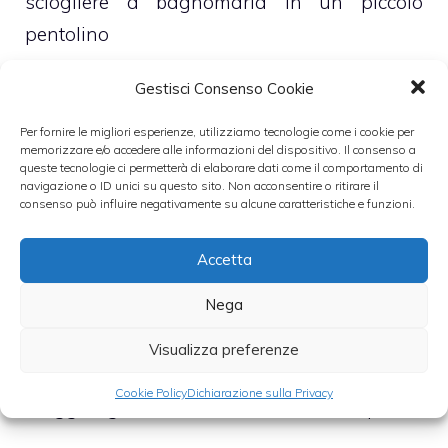
sciogliere a bagnomaria in un piccolo
pentolino
Gestisci Consenso Cookie
– Unisci il tutto al burro, ammorbidito ma
non completamente sciolto, ed allo zucchero
Per fornire le migliori esperienze, utilizziamo tecnologie come i cookie per
memorizzare e/o accedere alle informazioni del dispositivo. Il consenso a
queste tecnologie ci permetterà di elaborare dati come il comportamento di
– Mescola, dunque, con l’aiuto di una
navigazione o ID unici su questo sito. Non acconsentire o ritirare il
consenso può influire negativamente su alcune caratteristiche e funzioni.
sbattitore elettrico e, non appena avrai
ottenuto una crema densa e soffice,
Accetta
aggiungi anche le uova, precedentemente
Nega
sbattute a mano, e la farina setacciata
insieme alla fecola di patate
Visualizza preferenze
Cookie Policy
Dichiarazione sulla Privacy
– Aggiungi, da ultimo, anche il mascarpone