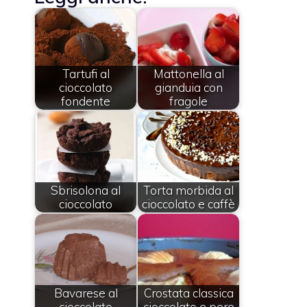
Tartufi al
Mattonella al
cioccolato
gianduia con
fondente
fragole
Sbrisolona al
Torta morbida al
cioccolato
cioccolato e caffè
Bavarese al
Crostata classica
cioccolato
cioccolato e pere