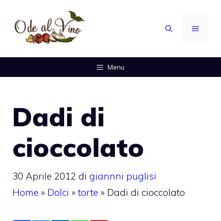
Vai
al
MENU
contenuto
Menu
Dadi di
cioccolato
30 Aprile 2012
di
giannni puglisi
Home
»
Dolci
»
torte
»
Dadi di cioccolato