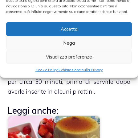
queste tecnologie ci permetterà di elaborare dati come il comportamento di
navigazione o ID unici su questo sito. Non acconsentire o ritirare il
consenso può influire negativamente su alcune caratteristiche e funzioni.
– Immergi la parte finale di metà delle
fragole nella glassa bianca e compi la
Accetta
medesima operazione anche con la seconda
metà delle fragole che, ovviamente,
Nega
immergerai nella glassa rossa
Visualizza preferenze
Cookie Policy
Dichiarazione sulla Privacy
– Conserva le fragole glassate in frigorifero,
per circa 30 minuti, prima di servirle dopo
averle inserite in alcuni pirottini.
Leggi anche: