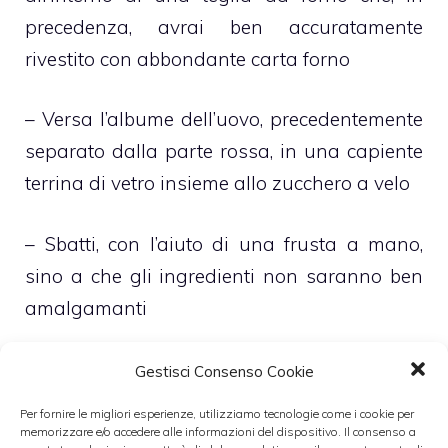
precedenza, avrai ben accuratamente
rivestito con abbondante carta forno
– Versa l’albume dell’uovo, precedentemente
separato dalla parte rossa, in una capiente
terrina di vetro insieme allo zucchero a velo
– Sbatti, con l’aiuto di una frusta a mano,
sino a che gli ingredienti non saranno ben
amalgamanti
– Dividi il composto così ottenuto in due
Gestisci Consenso Cookie
parti ed addizionane la metà con alcune
Per fornire le migliori esperienze, utilizziamo tecnologie come i cookie per
gocce di sciroppo di fragole
memorizzare e/o accedere alle informazioni del dispositivo. Il consenso a