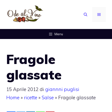
Vai
al
MENU
contenuto
Menu
Fragole
glassate
15 Aprile 2012
di
giannni puglisi
Home
»
ricette
»
Salse
»
Fragole glassate