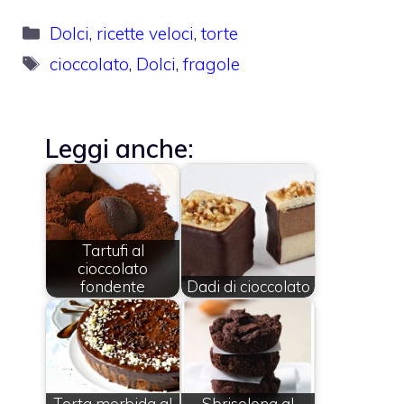
Categorie
Dolci
,
ricette veloci
,
torte
Tag
cioccolato
,
Dolci
,
fragole
Leggi anche:
Tartufi al
cioccolato
fondente
Dadi di cioccolato
Torta morbida al
Sbrisolona al