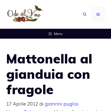
Vai
al
MENU
contenuto
Menu
Mattonella al
gianduia con
fragole
17 Aprile 2012
di
giannni puglisi