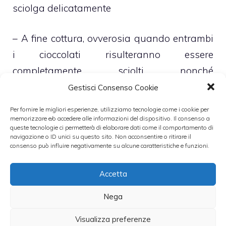
sciolga delicatamente
– A fine cottura, ovverosia quando entrambi
i cioccolati risulteranno essere
completamente sciolti nonché
adeguatamente amalgamati, rimuovi il
Gestisci Consenso Cookie
pentolino dal fuoco e lascia intiepidire il
Per fornire le migliori esperienze, utilizziamo tecnologie come i cookie per
composto
memorizzare e/o accedere alle informazioni del dispositivo. Il consenso a
queste tecnologie ci permetterà di elaborare dati come il comportamento di
navigazione o ID unici su questo sito. Non acconsentire o ritirare il
consenso può influire negativamente su alcune caratteristiche e funzioni.
– Monta la panna fresca per dolci, insieme a
qualche cucchiaio di zucchero, così che
Accetta
risulti ben dolce e ben compatta
Nega
– Incorpora a questo punto, mescolando dal
Visualizza preferenze