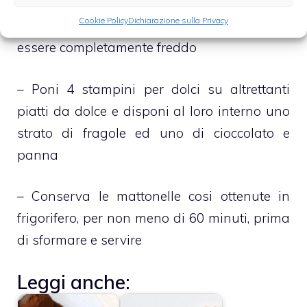
basso verso l’alto, la panna al composto di
Cookie Policy
Dichiarazione sulla Privacy
cioccolato che, ormai, dovrebbe risultare
essere completamente freddo
– Poni 4 stampini per dolci su altrettanti
piatti da dolce e disponi al loro interno uno
strato di fragole ed uno di cioccolato e
panna
– Conserva le mattonelle cosi ottenute in
frigorifero, per non meno di 60 minuti, prima
di sformare e servire
Leggi anche: