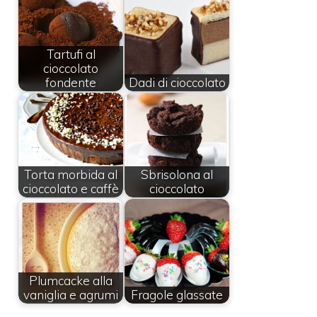
Tartufi al
cioccolato
fondente
Dadi di cioccolato
Torta morbida al
Sbrisolona al
cioccolato e caffè
cioccolato
Plumcacke alla
vaniglia e agrumi
Fragole glassate