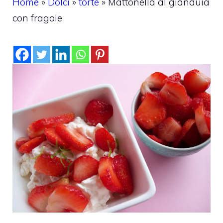
Home
»
Dolci
»
torte
»
Mattonella al gianduia
con fragole