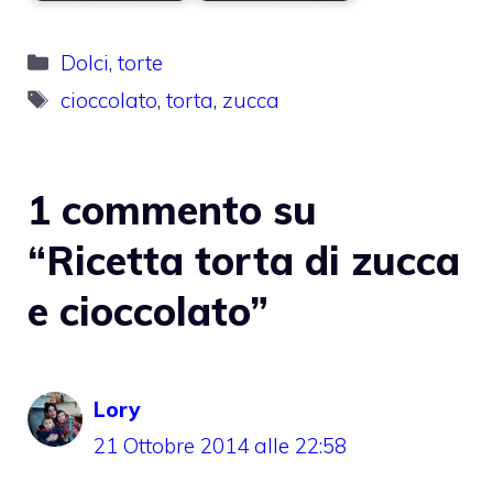
Categorie
Dolci
,
torte
Tag
cioccolato
,
torta
,
zucca
1 commento su
“Ricetta torta di zucca
e cioccolato”
Lory
21 Ottobre 2014 alle 22:58