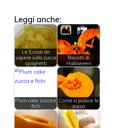
Leggi anche:
Le 5 cose da
sapere sulla zucca
Biscotti di
spaghetti
Halloween
Plum cake zucca e
Come si pulisce la
fichi
zucca