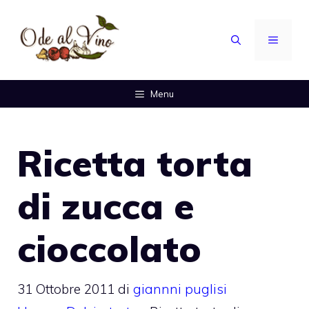
Vai
al
MENU
contenuto
Menu
Ricetta torta
di zucca e
cioccolato
31 Ottobre 2011
di
giannni puglisi