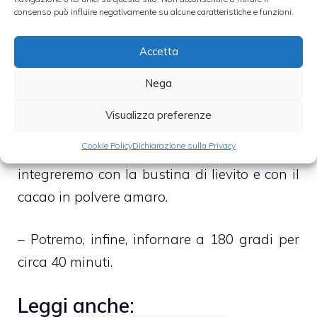
consenso può influire negativamente su alcune caratteristiche e funzioni.
ottenuto un composto ben montato al quale,
con molta attenzione, aggiungeremo la
Accetta
zucca.
Nega
– Una volta incorporata la purea
Visualizza preferenze
setacceremo la farina e la uniremo, a poco a
Cookie Policy
Dichiarazione sulla Privacy
poco, continuando a mescolare. Da ultimo
integreremo con la bustina di lievito e con il
cacao in polvere amaro.
– Potremo, infine, infornare a 180 gradi per
circa 40 minuti.
Leggi anche: