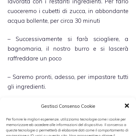
lavorata con i restanti ingredienti. Per farlo
cuoceremo i cubetti di zucca, in abbondante
acqua bollente, per circa 30 minuti
– Successivamente si farà sciogliere, a
bagnomaria, il nostro burro e si lascerà
raffreddare un poco
– Saremo pronti, adesso, per impastare tutti
gli ingredienti.
– Inizialmente, in una capiente terrina,
Gestisci Consenso Cookie
verseremo il burro fuso con lo zucchero e
Per fornire le migliori esperienze, utilizziamo tecnologie come i cookie per
amalgameremo il tutto. Dunque vi uniremo
memorizzare e/o accedere alle informazioni del dispositivo. Il consenso a
queste tecnologie ci permetterà di elaborare dati come il comportamento di
le uova e sbatteremo sino a che non avremo
navigazione o ID unici su questo sito. Non acconsentire o ritirare il