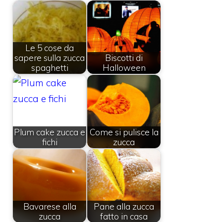
Le 5 cose da
sapere sulla zucca
Biscotti di
spaghetti
Halloween
Plum cake zucca e
Come si pulisce la
fichi
zucca
Bavarese alla
Pane alla zucca
zucca
fatto in casa