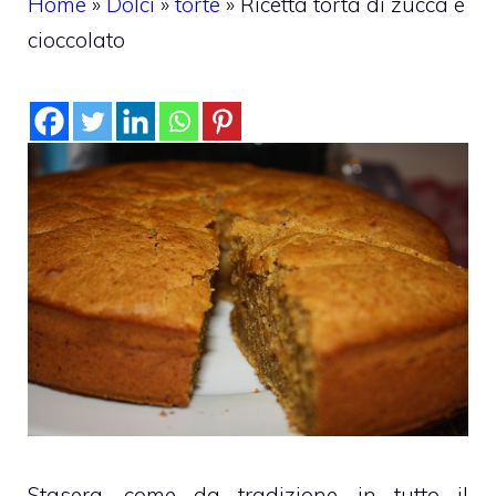
Home
»
Dolci
»
torte
»
Ricetta torta di zucca e
cioccolato
Stasera, come da tradizione, in tutto il