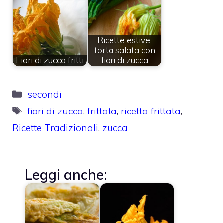
Ricette estive,
torta salata con
Fiori di zucca fritti
fiori di zucca
Categorie
secondi
Tag
fiori di zucca
,
frittata
,
ricetta frittata
,
Ricette Tradizionali
,
zucca
Leggi anche: