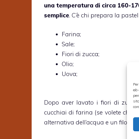
una temperatura di circa 160-170 
semplice
. C’è chi prepara la pastell
Farina;
Sale;
Fiori di zucca;
Olio;
Uova;
Per
e/o
per
sit
Dopo aver lavato i fiori di zucc
car
cucchiai di farina (se volete che s
alternativa dell’acqua e un filo di ol