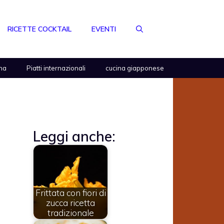
RICETTE COCKTAIL
EVENTI
na
Piatti internazionali
cucina giapponese
Leggi anche:
Frittata con fiori di
zucca ricetta
tradizionale