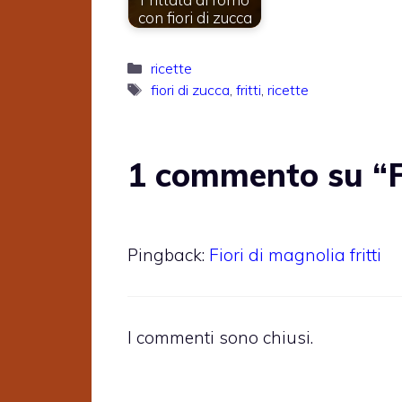
con fiori di zucca
Categorie
ricette
Tag
fiori di zucca
,
fritti
,
ricette
1 commento su “Fio
Pingback:
Fiori di magnolia fritti
I commenti sono chiusi.