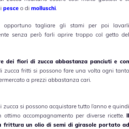
di
pesce
o di
molluschi
.
è opportuno tagliare gli stami per poi lavarl
te senza però farli aprire troppo col getto de
are dei fiori di zucca abbastanza panciuti e co
i di zucca fritti si possono fare una volta ogni tant
permercato a prezzi abbastanza cari.
di zucca si possono acquistare tutto l’anno e quind
un ottimo accompagnamento per diverse ricette.
I
a frittura un olio di semi di girasole portato a