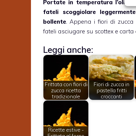
Portate in temperatura l’olio, i
fateli scoggiolare leggermente
bollente
. Appena i fiori di zucc
fateli asciugare su scottex e carta d
Leggi anche:
Frittata con fiori di
Fiori di zucca in
zucca ricetta
pastella fritti
tradizionale
croccanti
Ricette estive -
Frittata al forno