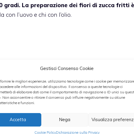
gradi. La preparazione dei fiori di zucca fritti 
a con l’uovo e chi con l’olio.
Gestisci Consenso Cookie
 fornire le migliori esperienze, utilizziamo tecnologie come i cookie per memorizzar
 accedere alle informazioni del dispositivo. Il consenso a queste tecnologie ci
metterà di elaborare dati come il comportamento di navigazione o ID unici su ques
o. Non acconsentire o ritirare il consenso può influire negativamente su alcune
a, in una scodella mescolare un uovo con circa 
atteristiche e funzioni.
iano più magri, evitate di usare l’uovo e mettete i
io).
Accetta
Nega
Visualizza preferen
Cookie Policy
Dichiarazione sulla Privacy