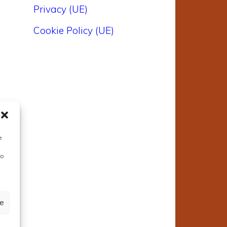
è
Privacy (UE)
Cookie Policy (UE)
e
to
3
n
ze