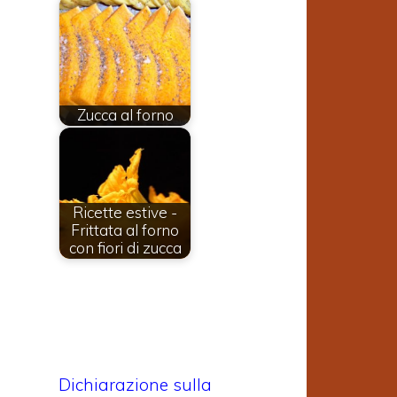
i
l
Zucca al forno
n
Ricette estive -
o
Frittata al forno
con fiori di zucca
i
l
d
Dichiarazione sulla