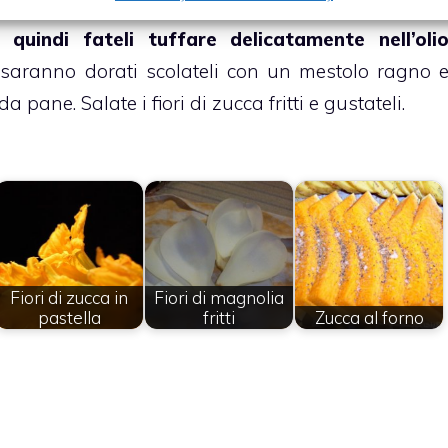
mmergete prima i fiori di zucca della pastella
 quindi fateli tuffare delicatamente nell’oli
a saranno dorati scolateli con un mestolo ragno 
a pane. Salate i fiori di zucca fritti e gustateli.
Fiori di zucca in
Fiori di magnolia
pastella
fritti
Zucca al forno