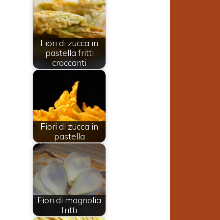
Fiori di zucca in
pastella fritti
croccanti
Fiori di zucca in
pastella
e
Fiori di magnolia
n
fritti
i