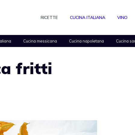
RICETTE
CUCINA ITALIANA
VINO
taliana
Cucina messicana
Cucina napoletana
Cucina sa
a fritti