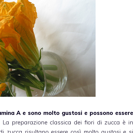
vitamina A e sono molto gustosi e possono esser
. La preparazione classica dei fiori di zucca è i
ri di zucca risultano essere così molto gustosi e s