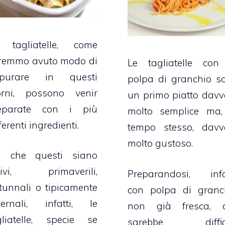
 tagliatelle, come
remmo avuto modo di
Le tagliatelle con
purare in questi
polpa di granchio s
orni, possono venir
un primo piatto davv
eparate con i più
molto semplice ma,
ferenti ingredienti.
tempo stesso, davv
molto gustoso.
a che questi siano
tivi, primaverili,
Preparandosi, infat
tunnali o tipicamente
con polpa di granc
vernali, infatti, le
non già fresca, 
gliatelle, specie se
sarebbe diffici