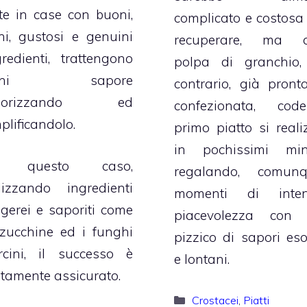
tte in case con buoni,
complicato e costosa
ni, gustosi e genuini
recuperare, ma 
gredienti, trattengono
polpa di granchio,
gni sapore
contrario, già pront
alorizzando ed
confezionata, code
plificandolo.
primo piatto si reali
in pochissimi min
n questo caso,
regalando, comunq
ilizzando ingredienti
momenti di inte
ggerei e saporiti come
piacevolezza con
 zucchine ed i funghi
pizzico di sapori esot
rcini, il successo è
e lontani.
rtamente assicurato.
Categorie
Crostacei
,
Piatti