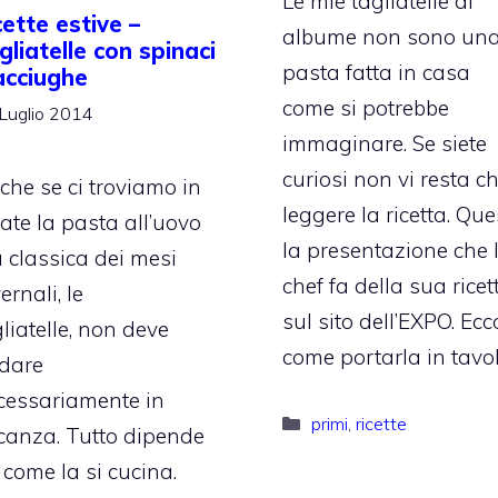
Le mie tagliatelle di
cette estive –
albume non sono un
gliatelle con spinaci
pasta fatta in casa
acciughe
come si potrebbe
Luglio 2014
immaginare. Se siete
curiosi non vi resta c
che se ci troviamo in
leggere la ricetta. Qu
ate la pasta all’uovo
la presentazione che 
ù classica dei mesi
chef fa della sua ricet
ernali, le
sul sito dell’EXPO. Ecc
liatelle, non deve
come portarla in tavol
dare
cessariamente in
Categorie
primi
,
ricette
canza. Tutto dipende
 come la si cucina.