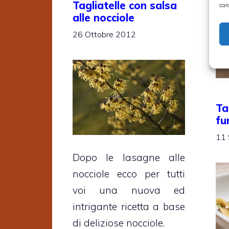
Tagliatelle con salsa
car
alle nocciole
26 Ottobre 2012
Ta
fu
11 
Dopo le lasagne alle
nocciole ecco per tutti
voi una nuova ed
intrigante ricetta a base
di deliziose nocciole.