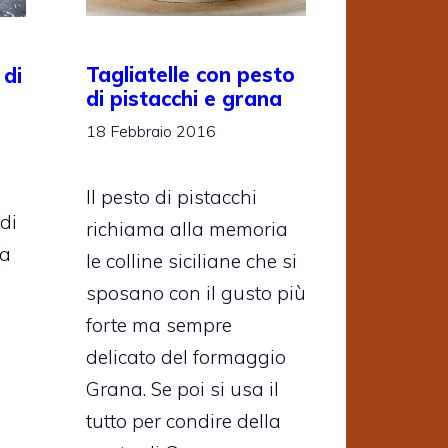
Tagliatelle con pesto
 di
di pistacchi e grana
18 Febbraio 2016
Il pesto di pistacchi
 di
richiama alla memoria
la
le colline siciliane che si
sposano con il gusto più
forte ma sempre
delicato del formaggio
Grana. Se poi si usa il
tutto per condire della