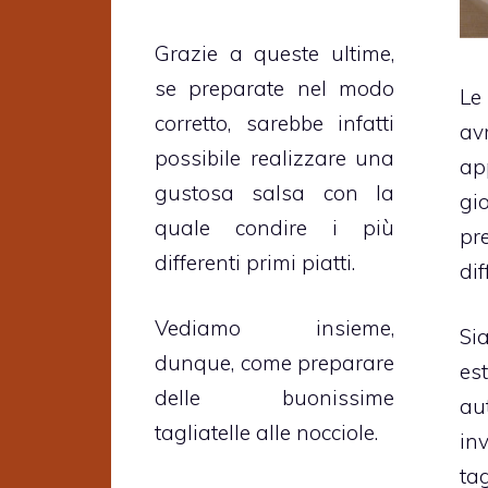
Grazie a queste ultime,
se preparate nel modo
Le
corretto, sarebbe infatti
av
possibile realizzare una
ap
gustosa salsa con la
gi
quale condire i più
pr
differenti primi piatti.
dif
Vediamo insieme,
Si
dunque, come preparare
es
delle buonissime
au
tagliatelle alle nocciole.
in
ta