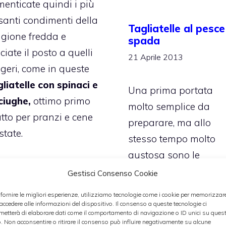
menticate quindi i più
santi condimenti della
Tagliatelle al pesce
agione fredda e
spada
ciate il posto a quelli
21 Aprile 2013
ggeri, come in queste
gliatelle con spinaci e
Una prima portata
ciughe,
ottimo primo
molto semplice da
atto per pranzi e cene
preparare, ma allo
state.
stesso tempo molto
gustosa sono le
Categorie
primi
Gestisci Consenso Cookie
Categorie
pesce
,
primi
,
ricette
,
ric
 fornire le migliori esperienze, utilizziamo tecnologie come i cookie per memorizzar
veloci
 accedere alle informazioni del dispositivo. Il consenso a queste tecnologie ci
metterà di elaborare dati come il comportamento di navigazione o ID unici su ques
o. Non acconsentire o ritirare il consenso può influire negativamente su alcune