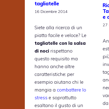
tagliatelle
Ri
Ta
16 Dicembre 2014
e 
27 
Siete alla ricerca di un
piatto facile e veloce? Le
An
tagliatelle con la salsa
est
di noci
rispettano
pi
questo requisito ma
inv
hanno anche altre
tag
caratteristiche: per
an
esempio aiutano chi le
ne
mangia a
combattere lo
va
stress
e soprattutto
da
esaltano il gusto di un