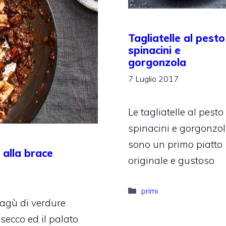
Tagliatelle al pesto
spinacini e
gorgonzola
7 Luglio 2017
Le tagliatelle al pesto
spinacini e gorgonzo
sono un primo piatto
 alla brace
originale e gustoso
Categorie
primi
 ragù di verdure
secco ed il palato