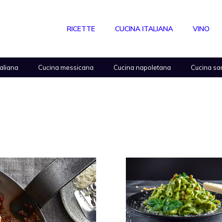
RICETTE
CUCINA ITALIANA
VINO
taliana
Cucina messicana
Cucina napoletana
Cucina sa