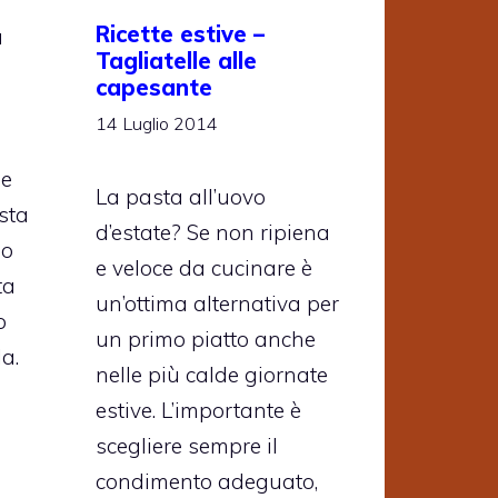
Ricette estive –
a
Tagliatelle alle
capesante
14 Luglio 2014
he
La pasta all’uovo
esta
d’estate? Se non ripiena
lo
e veloce da cucinare è
ta
un’ottima alternativa per
o
un primo piatto anche
a.
nelle più calde giornate
estive. L’importante è
scegliere sempre il
condimento adeguato,