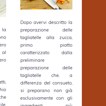
Dopo avervi descritto la
 la
preparazione delle
ono
tagliatelle alla zucca,
ero
primo piatto
 al
caratterizzato dalla
ero
preliminare
preparazione delle
tagliatelle che, a
ti,
differenza del consueto,
hio
si preparano non già
che
esclusivamente con gli
le,
ingredienti più