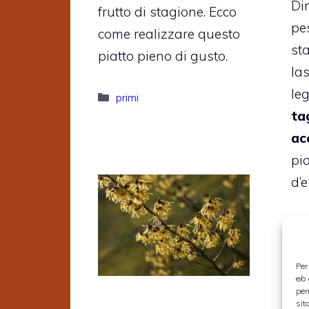
Di
frutto di stagione. Ecco
pe
come realizzare questo
st
piatto pieno di gusto.
las
le
Categorie
primi
ta
ac
pi
d’e
Per
e/o
per
sit