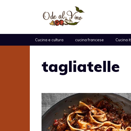
Vai
al
contenuto
Cucina e cultura
cucina francese
Cucina i
tagliatelle