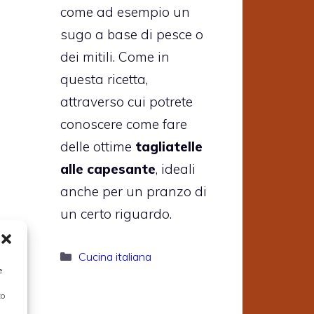
come ad esempio un
sugo a base di pesce o
dei mitili. Come in
questa ricetta,
attraverso cui potrete
conoscere come fare
delle ottime
tagliatelle
alle capesante
, ideali
anche per un pranzo di
un certo riguardo.
Categorie
Cucina italiana
ette
e
to