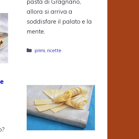
pasta di Gragnano,
allora si arriva a
soddisfare il palato e la
mente.
Categorie
primi
,
ricette
me
o?