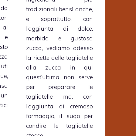
 da
tradizionali bensì anche,
con
e soprattutto, con
 al
l’aggiunta di dolce,
a e
morbida e gustosa
sto
zucca, vediamo adesso
zza
la ricette delle tagliatelle
uti
alla zucca in qui
ue,
quest’ultima non serve
nsa
per preparare le
 un
tagliatelle ma, con
ici
l’aggiunta di cremoso
formaggio, il sugo per
condire le tagliatelle
stesse.