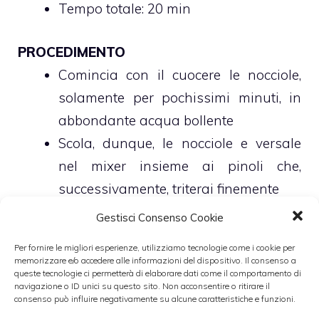
Tempo totale: 20 min
PROCEDIMENTO
Comincia con il cuocere le nocciole,
solamente per pochissimi minuti, in
abbondante acqua bollente
Scola, dunque, le nocciole e versale
nel mixer insieme ai pinoli che,
successivamente, triterai finemente
Pulisci uno spicchio d’aglio e, dopo
Gestisci Consenso Cookie
averlo versato in una capiente
Per fornire le migliori esperienze, utilizziamo tecnologie come i cookie per
padella antiaderente insieme a poco
memorizzare e/o accedere alle informazioni del dispositivo. Il consenso a
queste tecnologie ci permetterà di elaborare dati come il comportamento di
burro, lascialo delicatamente dorare
navigazione o ID unici su questo sito. Non acconsentire o ritirare il
consenso può influire negativamente su alcune caratteristiche e funzioni.
Una volta pronto rimuovi l’aglio e