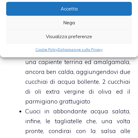
versa in padella la granella di
Accetta
nocciole e pinoli
Regola di sale e pepe e termina, dopo
Nega
pochi istanti, la cottura della granella
Visualizza preferenze
di nocciole e pinoli
Cookie Policy
Dichiarazione sulla Privacy
Versa quest’ultima, a questo punto, in
una capiente terrina ed amalgamala,
ancora ben calda, aggiungendovi due
cucchiai di acqua bollente, 2 cucchiai
di oli extra vergine di oliva ed il
parmigiano grattugiato
Cuoci in abbondante acqua salata,
infine, le tagliatelle che, una volta
pronte, condirai con la salsa alle