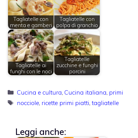
Tagliatelle con
Tagliatelle con
menta e gamberi
polpa di granchio
Tagliatelle
Tagliatelle ai
zucchine e funghi
funghi con le noci
porcini
Categorie
Cucina e cultura
,
Cucina italiana
,
primi
Tag
nocciole
,
ricette primi piatti
,
tagliatelle
Leggi anche: