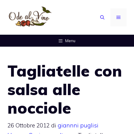
Vai
al
MENU
contenuto
Menu
Tagliatelle con
salsa alle
nocciole
26 Ottobre 2012
di
giannni puglisi