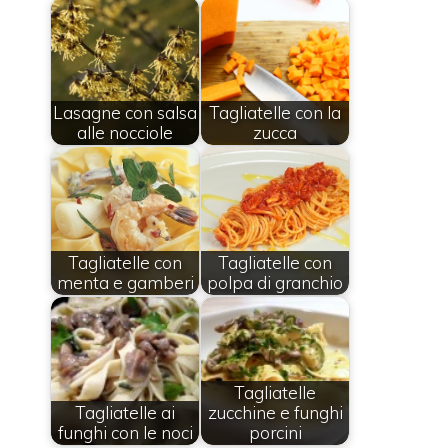
Lasagne con salsa
Tagliatelle con la
alle nocciole
zucca
Tagliatelle con
Tagliatelle con
menta e gamberi
polpa di granchio
Tagliatelle
Tagliatelle ai
zucchine e funghi
funghi con le noci
porcini