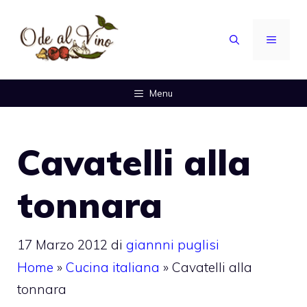
Vai
al
MENU
contenuto
Menu
Cavatelli alla
tonnara
17 Marzo 2012
di
giannni puglisi
Home
»
Cucina italiana
»
Cavatelli alla
tonnara