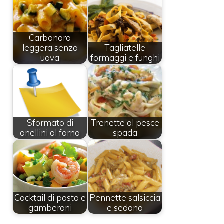
Carbonara
leggera senza
Tagliatelle
uova
formaggi e funghi
Sformato di
Trenette al pesce
anellini al forno
spada
Cocktail di pasta e
Pennette salsiccia
gamberoni
e sedano