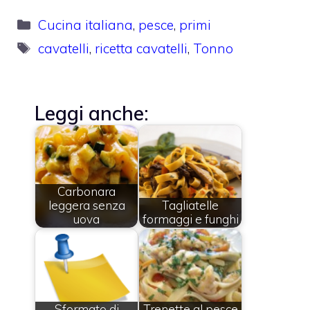
Categorie
Cucina italiana
,
pesce
,
primi
Tag
cavatelli
,
ricetta cavatelli
,
Tonno
Leggi anche:
Carbonara
leggera senza
Tagliatelle
uova
formaggi e funghi
Sformato di
Trenette al pesce