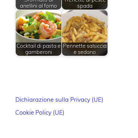
anellini al forno
spada
Cocktail di pasta e
Pennette salsiccia
gamberoni
e sedano
Dichiarazione sulla Privacy (UE)
Cookie Policy (UE)