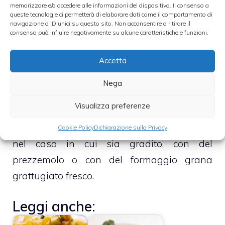
dunque aggiungi il pane grattugiato
memorizzare e/o accedere alle informazioni del dispositivo. Il consenso a
queste tecnologie ci permetterà di elaborare dati come il comportamento di
navigazione o ID unici su questo sito. Non acconsentire o ritirare il
consenso può influire negativamente su alcune caratteristiche e funzioni.
– Unisci anche i cavatelli e portali a cottura
Accetta
– Trita le mandorle e, al momento di portare
in tavola, cospargi con esse la superficie dei
Nega
cavatelli.
Visualizza preferenze
– Spolvera con ulteriore pane grattugiato e,
Cookie Policy
Dichiarazione sulla Privacy
nel caso in cui sia gradito, con del
prezzemolo o con del formaggio grana
grattugiato fresco.
Leggi anche: