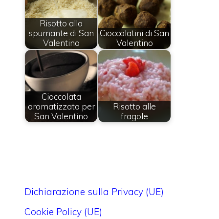
Risotto allo
spumante di San
Cioccolatini di San
Valentino
Valentino
Cioccolata
aromatizzata per
Risotto alle
San Valentino
fragole
Dichiarazione sulla Privacy (UE)
Cookie Policy (UE)