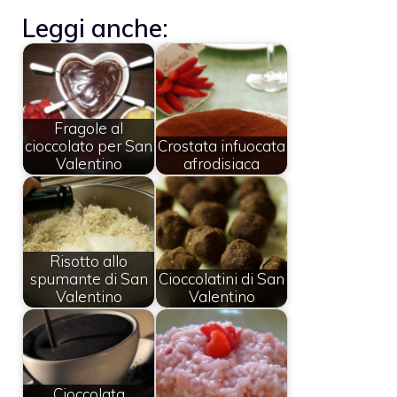
Leggi anche:
Fragole al
cioccolato per San
Crostata infuocata
Valentino
afrodisiaca
Risotto allo
spumante di San
Cioccolatini di San
Valentino
Valentino
Cioccolata