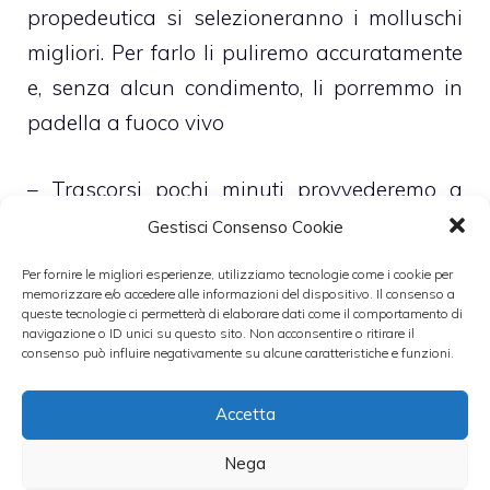
propedeutica si selezioneranno i molluschi
migliori. Per farlo li puliremo accuratamente
e, senza alcun condimento, li porremmo in
padella a fuoco vivo
– Trascorsi pochi minuti provvederemo a
buttare i molluschi eventualmente rimasti
Gestisci Consenso Cookie
chiusi, conservando i restanti, sgusciati,
Per fornire le migliori esperienze, utilizziamo tecnologie come i cookie per
nella propria acqua di cottura, che si sarà
memorizzare e/o accedere alle informazioni del dispositivo. Il consenso a
queste tecnologie ci permetterà di elaborare dati come il comportamento di
naturalmente formata e che avremo in
navigazione o ID unici su questo sito. Non acconsentire o ritirare il
consenso può influire negativamente su alcune caratteristiche e funzioni.
precedenza filtrato
Accetta
– A questo punto si potranno scottare, per
pochissimi istanti in acqua bollente e salata,
Nega