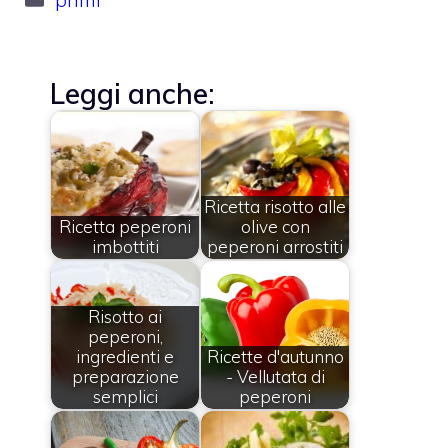
Leggi anche:
Ricetta risotto alle
Ricetta peperoni
olive con
imbottiti
peperoni arrostiti
Risotto ai
peperoni,
ingredienti e
Ricette d'autunno
preparazione
- Vellutata di
semplici
peperoni