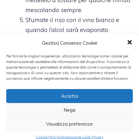
mettetelo a tostare per qualche minuti
mescolando sempre.
Sfumate il riso con il vino bianco e
quando l’alcol sarà evaporato
aggiungete un mestolo di brodo e
Gestisci Consenso Cookie
pian piano portate a cottura il risotto.
Per fornire le migliori esperienze, utilizziamo tecnologie come i cookie per
A metà cottura, aggiungete la crema
memorizzare e/o accedere alle informazioni del dispositivo. Il consenso a
queste tecnologie ci permetterà di elaborare dati come il comportamento di
di peperoni e continuate ad
navigazione o ID unici su questo sito. Non acconsentire o ritirare il
aggiungere brodo vegetale ogni volta
consenso può influire negativamente su alcune caratteristiche e funzioni.
che il risotto si asciuga troppo.
Accetta
Continuate così fino a quando il riso
non sarà cotto.
Nega
Spegnete il fuoco e mantecate il
Visualizza preferenze
risotto con due cucchiai di
Cookie Policy
Dichiarazione sulla Privacy