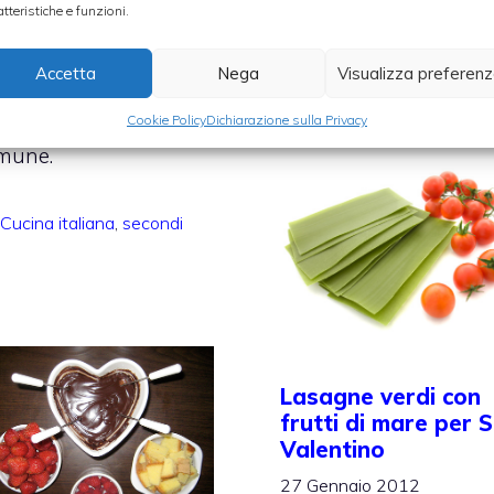
ppresentano un
atteristiche e funzioni.
Categorie
Cucina e cultura
condo piatto che farà
Accetta
Nega
Visualizza preferen
lpo anche perché non
no certo un piatto
Cookie Policy
Dichiarazione sulla Privacy
mune.
Categorie
Cucina italiana
,
secondi
Lasagne verdi con
frutti di mare per 
Valentino
27 Gennaio 2012