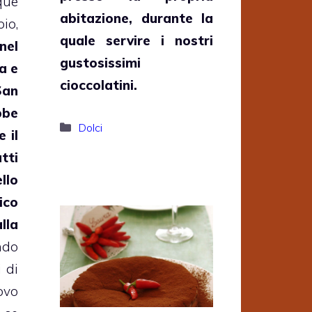
que
abitazione, durante la
io,
quale servire i nostri
nel
gustosissimi
a e
cioccolatini.
San
bbe
Categorie
Dolci
 il
tti
lo
ico
la
ndo
i di
vo