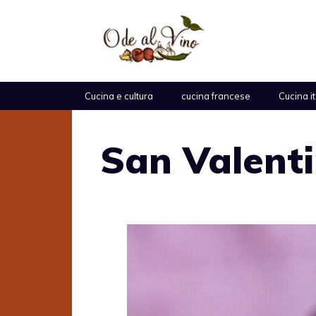
Vai
al
contenuto
Cucina e cultura
cucina francese
Cucina i
San Valent