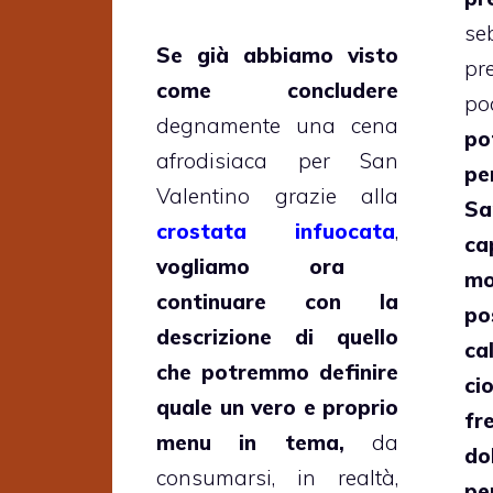
s
Se già abbiamo visto
pr
come concludere
p
degnamente una cena
p
afrodisiaca per San
pe
Valentino grazie alla
Sa
crostata infuocata
,
ca
vogliamo ora
m
continuare con la
po
descrizione di quello
ca
che potremmo definire
ci
quale un vero e proprio
fr
menu in tema,
da
do
consumarsi, in realtà,
pe