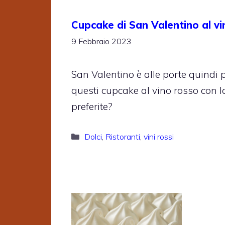
Cupcake di San Valentino al v
9 Febbraio 2023
San Valentino è alle porte quindi 
questi cupcake al vino rosso con 
preferite?
Categorie
Dolci
,
Ristoranti
,
vini rossi