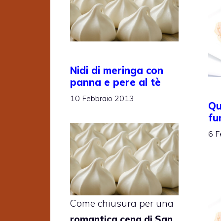
Nidi di meringa con
panna e pere al tè
10 Febbraio 2013
Qu
fu
6 F
Come chiusura per una
romantica cena di San