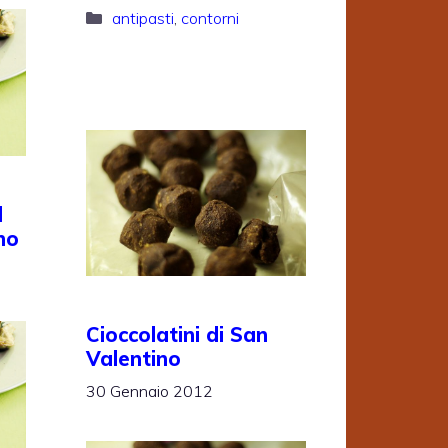
Categorie
antipasti
,
contorni
l
no
Cioccolatini di San
Valentino
30 Gennaio 2012