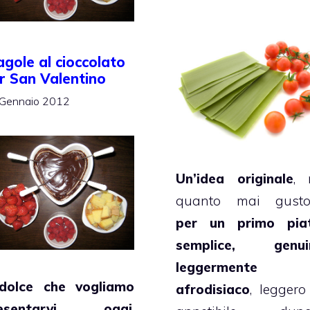
agole al cioccolato
r San Valentino
Gennaio 2012
Un’idea originale
,
quanto mai gusto
per un primo pia
semplice, genui
leggermente
 dolce che vogliamo
afrodisiaco
, leggero
resentarvi oggi
,