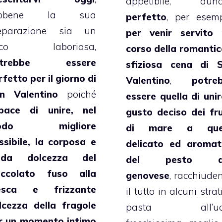
appetibile, dun
ebbene la sua
perfetto
, per esemp
eparazione sia un
per venir servito 
oco laboriosa,
corso della romantic
otrebbe essere
sfiziosa cena di 
rfetto per il giorno di
Valentino
,
potre
n Valentino
poiché
essere quella di unire
pace di unire, nel
gusto deciso dei fru
odo migliore
di mare a quel
ssibile, la corposa e
delicato ed aromat
lda dolcezza del
del pesto al
occolato fuso alla
genovese
, racchiude
esca e frizzante
il tutto in alcuni strat
lcezza della fragole
pasta all’uo
r un momento intimo