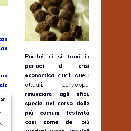
con
San
Purché ci si trovi in
periodi di crisi
economica
quali quelli
con
attuali, purtroppo,
ele
rinunciare agli sfizi,
specie nel corso delle
San
più comuni festività
e
così come dei più
to