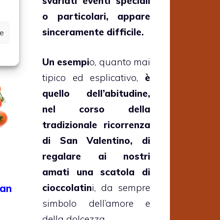
svariati eventi speciali
o particolari, appare
sinceramente difficile.
ze
Un esempi
o, quanto mai
tipico ed esplicativo,
è
quello dell’abitudine,
nel corso della
tradizionale ricorrenza
di San Valentino, di
regalare ai nostri
amati una scatola di
cioccolatin
i, da sempre
San
simbolo dell’amore e
della dolcezza.