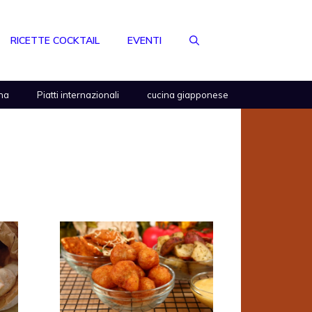
RICETTE COCKTAIL
EVENTI
na
Piatti internazionali
cucina giapponese