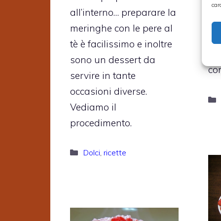
ra
car
all’interno… preparare la
se
meringhe con le pere al
co
tè è facilissimo e inoltre
so
sono un dessert da
co
servire in tante
occasioni diverse.
Vediamo il
procedimento.
Categorie
Dolci
,
ricette