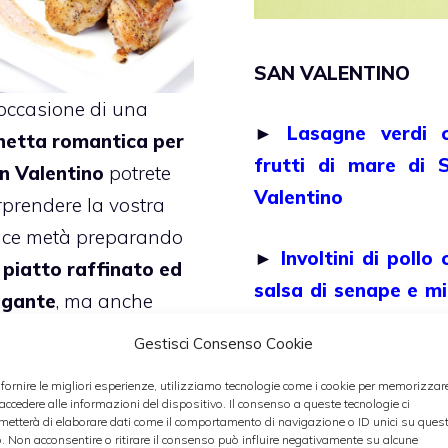
SAN VALENTINO
 occasione di una
►
Lasagne verdi 
netta romantica per
frutti di mare di 
n Valentino
potrete
Valentino
rprendere la vostra
lce metà preparando
►
Involtini di pollo 
n
piatto raffinato ed
salsa di senape e mi
egante
, ma anche
di San Valentino
lto facile da
Gestisci Consenso Cookie
eparare. Le
quaglie
►
Cioccolatini di 
 fornire le migliori esperienze, utilizziamo tecnologie come i cookie per memorizzar
rosto con funghi
 accedere alle informazioni del dispositivo. Il consenso a queste tecnologie ci
Valentino
metterà di elaborare dati come il comportamento di navigazione o ID unici su ques
curamente
o. Non acconsentire o ritirare il consenso può influire negativamente su alcune