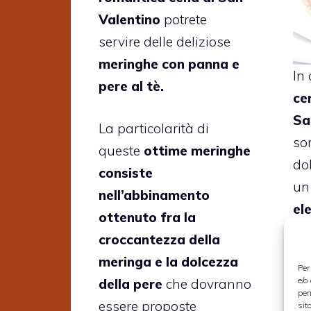
Valentino
potrete
servire delle deliziose
meringhe con panna e
In
pere al tè.
ce
Sa
La particolarità di
so
queste
ottime meringhe
do
consiste
u
nell’abbinamento
el
ottenuto fra la
mo
croccantezza della
pr
meringa e la dolcezza
Per
ar
e/o
della pere
che dovranno
per
si
essere proposte
sit