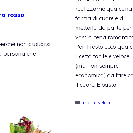
realizzarne qualcuna
ino rosso
forma di cuore e di
metterla da parte per 
vostra cena romantica
perché non gustarsi
Per il resto ecco qual
la persona che
ricetta facile e veloce
(ma non sempre
economica) da fare c
il cuore. E basta.
Categorie
ricette veloci