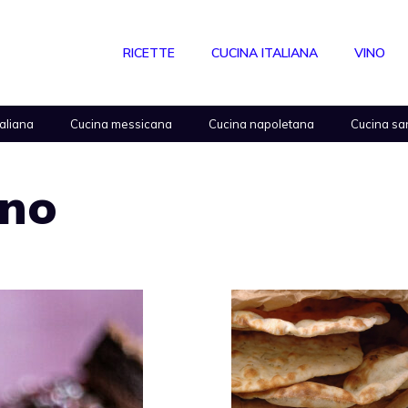
RICETTE
CUCINA ITALIANA
VINO
taliana
Cucina messicana
Cucina napoletana
Cucina sa
ino