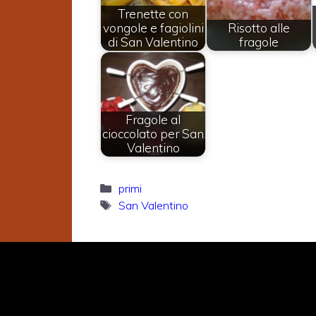
Trenette con
vongole e fagiolini
Risotto alle
di San Valentino
fragole
Fragole al
cioccolato per San
Valentino
Categorie
primi
Tag
San Valentino