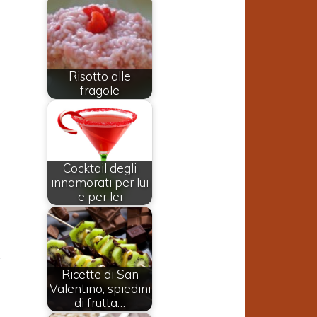
Risotto alle
fragole
Cocktail degli
innamorati per lui
e per lei
r
Ricette di San
a
Valentino, spiedini
di frutta…