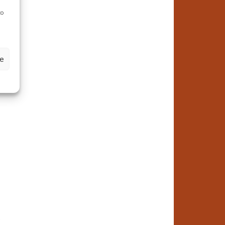
to
ze
o
o
,