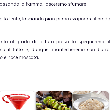
bassando la fiamma, lasceremo sfumare
lto lento, lasciando pian piano evaporare il brod
nto al grado di cottura prescelto spegneremo i
co il tutto e, dunque, mantecheremo con burro
co e noce moscata.