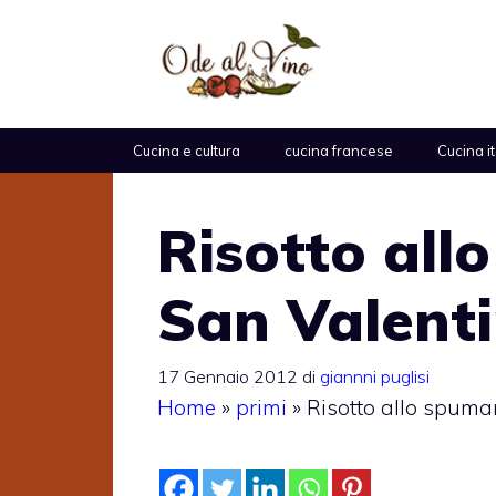
Vai
al
contenuto
Cucina e cultura
cucina francese
Cucina i
Risotto all
San Valent
17 Gennaio 2012
di
giannni puglisi
Home
»
primi
»
Risotto allo spuma