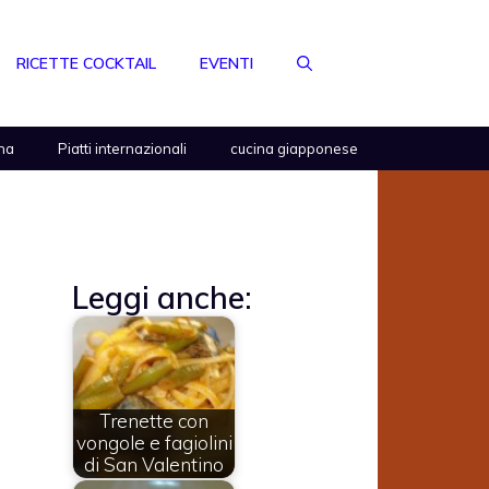
RICETTE COCKTAIL
EVENTI
na
Piatti internazionali
cucina giapponese
Leggi anche:
Trenette con
vongole e fagiolini
di San Valentino