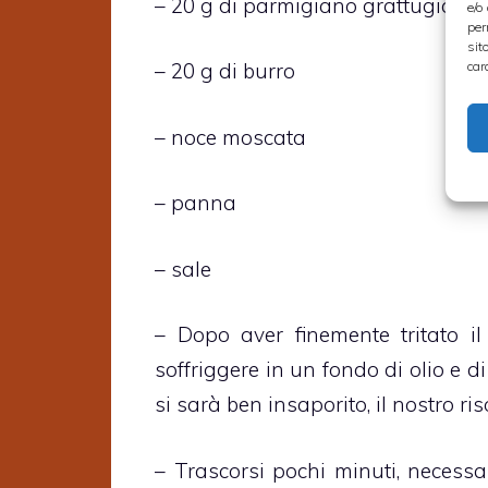
– 20 g di parmigiano grattugiato
e/o
per
sit
car
– 20 g di burro
– noce moscata
– panna
– sale
– Dopo aver finemente tritato i
soffriggere in un fondo di olio e 
si sarà ben insaporito, il nostro ri
– Trascorsi pochi minuti, necessar