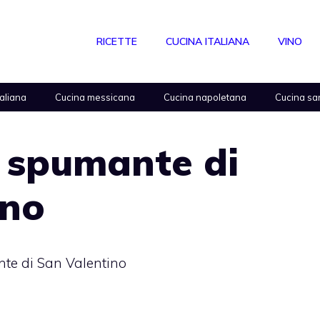
RICETTE
CUCINA ITALIANA
VINO
taliana
Cucina messicana
Cucina napoletana
Cucina sa
o spumante di
ino
nte di San Valentino