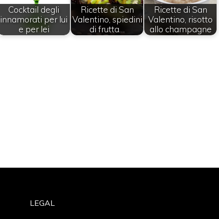
Cocktail degli
Ricette di San
Ricette di San
innamorati per lui
Valentino, spiedini
Valentino, risotto
e per lei
di frutta…
allo champagne
LEGAL