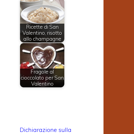
e
n
Ricette di San
o
Valentino, risotto
allo champagne
o
o
Fragole al
cioccolato per San
e
Valentino
Dichiarazione sulla