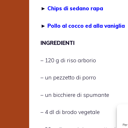
►
Chips di sedano rapa
►
Pollo al cocco ed alla vaniglia
INGREDIENTI
– 120 g di riso arborio
– un pezzetto di porro
– un bicchiere di spumante
– 4 dl di brodo vegetale
Per