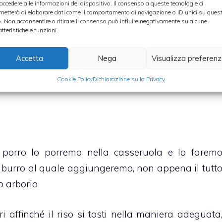
 accedere alle informazioni del dispositivo. Il consenso a queste tecnologie ci
metterà di elaborare dati come il comportamento di navigazione o ID unici su ques
o. Non acconsentire o ritirare il consenso può influire negativamente su alcune
atteristiche e funzioni.
Accetta
Nega
Visualizza preferen
Cookie Policy
Dichiarazione sulla Privacy
l porro lo porremo nella casseruola e lo farem
di burro al quale aggiungeremo, non appena il tutt
so arborio
i affinché il riso si tosti nella maniera adeguata