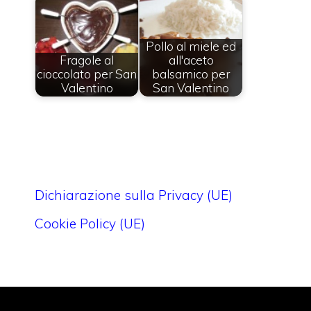
Pollo al miele ed
Fragole al
all'aceto
cioccolato per San
balsamico per
Valentino
San Valentino
Dichiarazione sulla Privacy (UE)
Cookie Policy (UE)