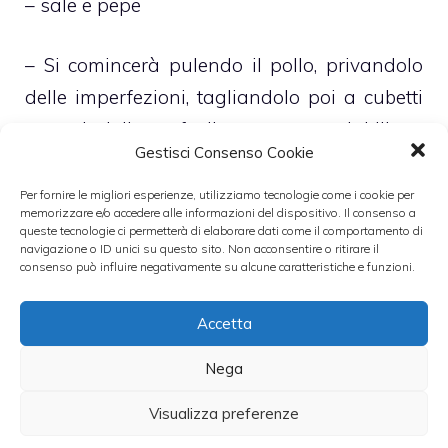
– sale e pepe
– Si comincerà pulendo il pollo, privandolo
delle imperfezioni, tagliandolo poi a cubetti
o striscioline, facilmente mangiabili e
Gestisci Consenso Cookie
velocemente cucinabili
Per fornire le migliori esperienze, utilizziamo tecnologie come i cookie per
memorizzare e/o accedere alle informazioni del dispositivo. Il consenso a
– Si porrà dunque il pollo in una capiente
queste tecnologie ci permetterà di elaborare dati come il comportamento di
navigazione o ID unici su questo sito. Non acconsentire o ritirare il
terrina e si coprirà con la cipolla e l’aglio
consenso può influire negativamente su alcune caratteristiche e funzioni.
tritato, il succo del lime, la polpa tagliata fine
dei pomodori ed il curry
Accetta
Nega
– A questo punto si lascerà marinare il tutto
per almeno 30 minuti
Visualizza preferenze