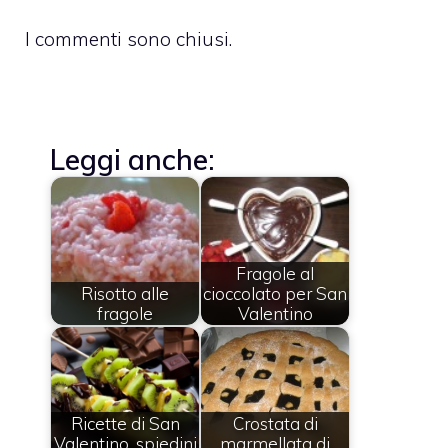
I commenti sono chiusi.
Leggi anche:
Fragole al
Risotto alle
cioccolato per San
fragole
Valentino
Ricette di San
Crostata di
Valentino, spiedini
marmellata di