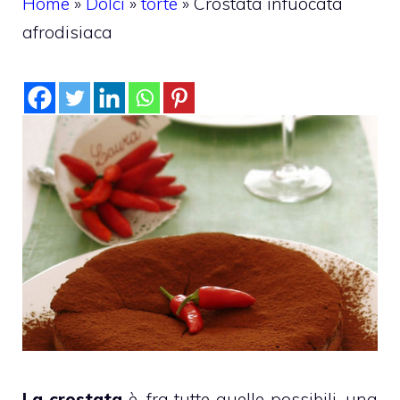
Home
»
Dolci
»
torte
»
Crostata infuocata
afrodisiaca
La crostata
è, fra tutte quelle possibili, una