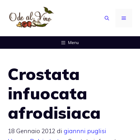
Vai
al
MENU
contenuto
Menu
Crostata
infuocata
afrodisiaca
18 Gennaio 2012
di
giannni puglisi