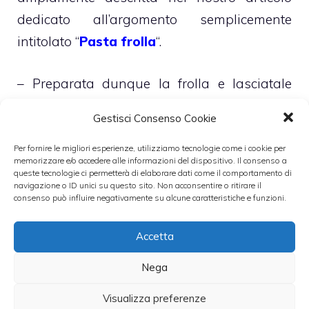
dedicato all’argomento semplicemente
intitolato “
Pasta frolla
“.
– Preparata dunque la frolla e lasciatale
adeguatamente riposare, si suddividerà
Gestisci Consenso Cookie
l’impasto in due metà
Per fornire le migliori esperienze, utilizziamo tecnologie come i cookie per
memorizzare e/o accedere alle informazioni del dispositivo. Il consenso a
– La prima la stenderemo nella teglia e la
queste tecnologie ci permetterà di elaborare dati come il comportamento di
navigazione o ID unici su questo sito. Non acconsentire o ritirare il
copriremo con un composto realizzando
consenso può influire negativamente su alcune caratteristiche e funzioni.
mescolando la marmellata di arance e la
marmellata di peperoncini
Accetta
Nega
– La seconda, invece, la impasteremo
ulteriormente, mischiandovi le mandorle, e
Visualizza preferenze