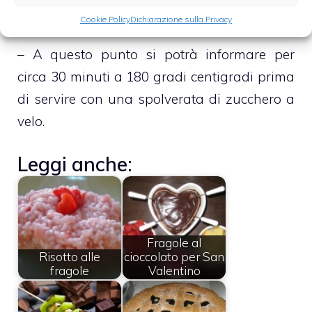
dunque stendendola sopra la prima
Cookie Policy
Dichiarazione sulla Privacy
– A questo punto si potrà informare per
circa 30 minuti a 180 gradi centigradi prima
di servire con una spolverata di zucchero a
velo.
Leggi anche:
Fragole al
Risotto alle
cioccolato per San
fragole
Valentino