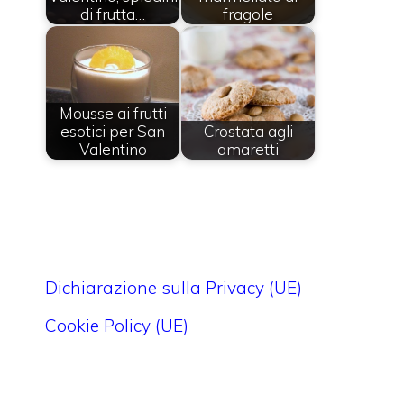
di frutta…
fragole
Mousse ai frutti
esotici per San
Crostata agli
Valentino
amaretti
Dichiarazione sulla Privacy (UE)
Cookie Policy (UE)