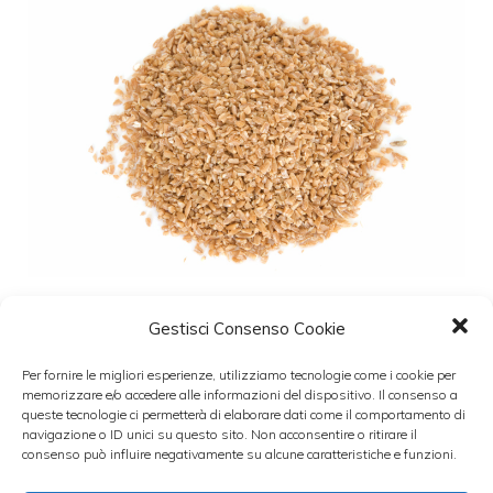
Gestisci Consenso Cookie
Bulgur con pesto di erbe fresche e noci
Per fornire le migliori esperienze, utilizziamo tecnologie come i cookie per
14 Giugno 2013
memorizzare e/o accedere alle informazioni del dispositivo. Il consenso a
queste tecnologie ci permetterà di elaborare dati come il comportamento di
navigazione o ID unici su questo sito. Non acconsentire o ritirare il
Una ricetta molto semplice e gustosa adatta
consenso può influire negativamente su alcune caratteristiche e funzioni.
alle giornate estive molto calde ed afose è