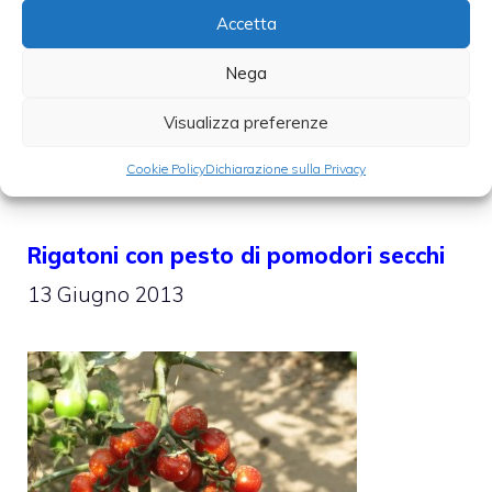
Accetta
Categorie
Nega
Cucina e cultura
,
Cucina sana
,
ricette
,
ricette veloci
Visualizza preferenze
Cookie Policy
Dichiarazione sulla Privacy
Rigatoni con pesto di pomodori secchi
13 Giugno 2013