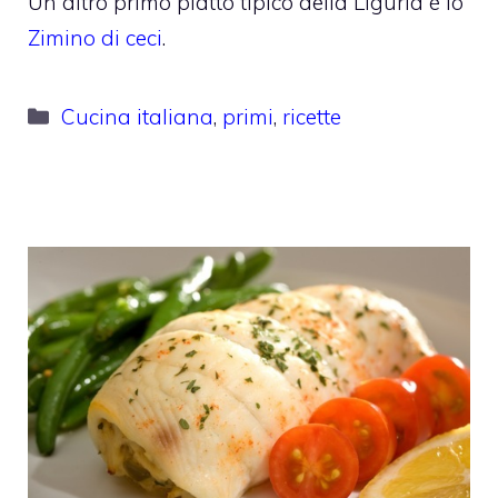
Un altro primo piatto tipico della Liguria è lo
Zimino di ceci
.
Categorie
Cucina italiana
,
primi
,
ricette