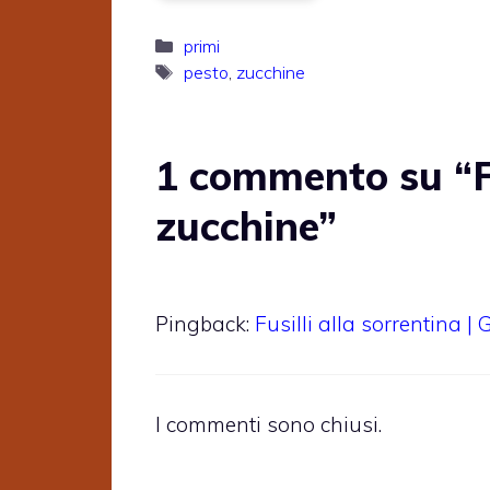
Categorie
primi
Tag
pesto
,
zucchine
1 commento su “Fu
zucchine”
Pingback:
Fusilli alla sorrentina 
I commenti sono chiusi.