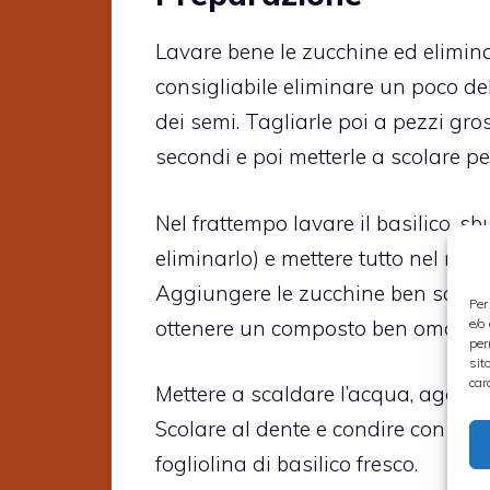
Lavare bene le zucchine ed eliminar
consigliabile eliminare un poco de
dei semi. Tagliarle poi a pezzi gros
secondi e poi metterle a scolare pe
Nel frattempo lavare il basilico, sb
eliminarlo) e mettere tutto nel mix
Aggiungere le zucchine ben scolate e
Per
e/o
ottenere un composto ben omogene
per
sit
car
Mettere a scaldare l’acqua, aggiung
Scolare al dente e condire con il p
fogliolina di basilico fresco.