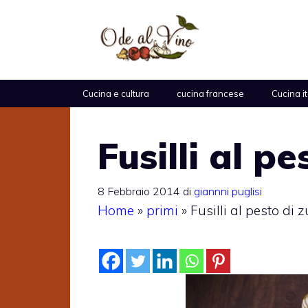
Vai
al
contenuto
Cucina e cultura
cucina francese
Cucina i
Fusilli al p
8 Febbraio 2014
di
giannni puglisi
Home
»
primi
»
Fusilli al pesto di 