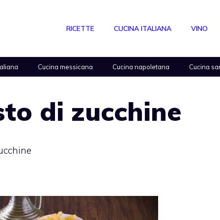
RICETTE
CUCINA ITALIANA
VINO
taliana
Cucina messicana
Cucina napoletana
Cucina sa
esto di zucchine
zucchine