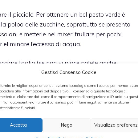
e il picciolo. Per ottenere un bel pesto verde è
lla polpa delle zucchine, soprattutto se presenta
solani e metterle nel mixer: frullare per pochi
r eliminare l’eccesso di acqua.
ucciare l’aglio (se non vi piace potete anche
er insieme ai pinoli e al formaggio grattugiato.
Gestisci Consenso Cookie
 frullare il tutto aggiungendo l’olio a filo fino ad
 fornire le migliori esperienze, utilizziamo tecnologie come i cookie per memorizzar
 accedere alle informazioni del dispositivo. Il consenso a queste tecnologie ci
o. Aggiustare di sale e pepe.
metterà di elaborare dati come il comportamento di navigazione o ID unici su ques
o. Non acconsentire o ritirare il consenso può influire negativamente su alcune
atteristiche e funzioni.
ere il sale al momento del bollore e poi la pasta.
esto. Servire in tavola con l’aggiunta di qualche
Accetta
Nega
Visualizza preferen