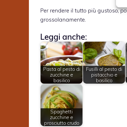
Per rendere il tutto più gustoso, po
grossolanamente.
Leggi anche:
Pasta al pesto di
Fusilli al pesto di
zucchine e
pistacchio e
basilico
basilico
Spaghetti
zucchine e
prosciutto crudo