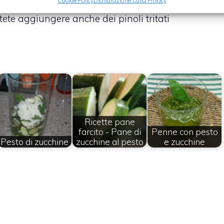
Cookie Policy
Dichiarazione sulla Privacy
tete aggiungere anche dei pinoli tritati
Ricette pane
farcito - Pane di
Penne con pesto
Pesto di zucchine
zucchine al pesto
e zucchine