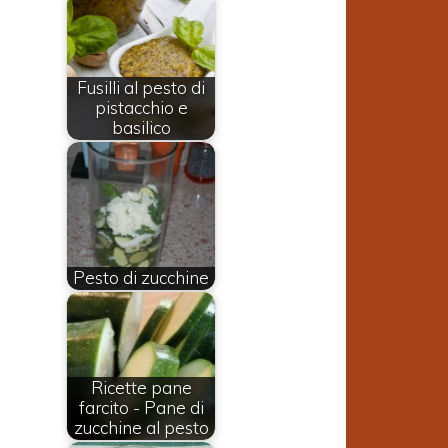
Fusilli al pesto di
pistacchio e
basilico
Pesto di zucchine
e
Ricette pane
farcito - Pane di
zucchine al pesto