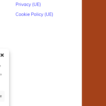
Privacy (UE)
Cookie Policy (UE)
e
to
ze