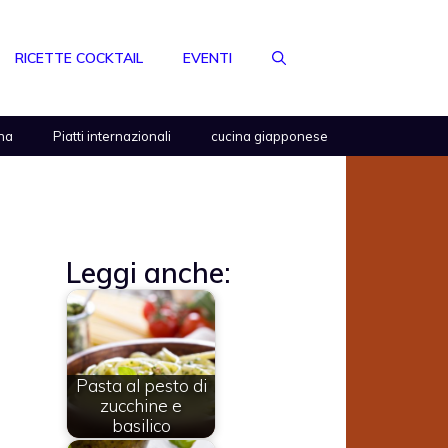
RICETTE COCKTAIL
EVENTI
na
Piatti internazionali
cucina giapponese
Leggi anche:
Pasta al pesto di
zucchine e
basilico