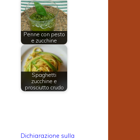
Penne con pesto
e zucchine
Spaghetti
zucchine e
prosciutto crudo
Dichiarazione sulla