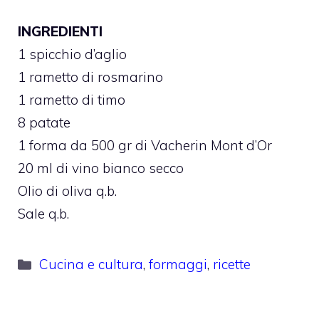
INGREDIENTI
1 spicchio d’aglio
1 rametto di rosmarino
1 rametto di timo
8 patate
1 forma da 500 gr di Vacherin Mont d’Or
20 ml di vino bianco secco
Olio di oliva q.b.
Sale q.b.
Categorie
Cucina e cultura
,
formaggi
,
ricette