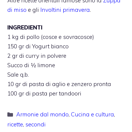
Altre ricette orientali famose sono la
Zuppa
di miso
e gli
Involtini primavera
.
INGREDIENTI
1 kg di pollo (cosce e sovracosce)
150 gr di Yogurt bianco
2 gr di curry in polvere
Succo di ½ limone
Sale q.b.
10 gr di pasta di aglio e zenzero pronta
100 gr di pasta per tandoori
Categorie
Armonie dal mondo
,
Cucina e cultura
,
ricette
,
secondi