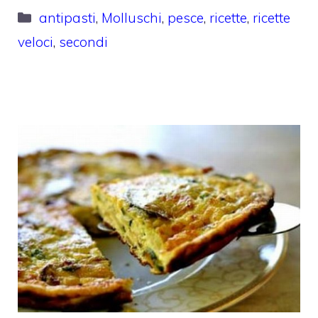
Categorie
antipasti
,
Molluschi
,
pesce
,
ricette
,
ricette
veloci
,
secondi