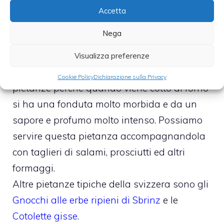
Accetta
Una ricetta tipica della Svizzera è il
Nega
Formaggio Vacherin mont-d’Or alle erbe
.
Il vacherin è un formaggio svizzero a pasta
Visualizza preferenze
molle ideale per la preparazione di queste
Cookie Policy
Dichiarazione sulla Privacy
pietanze perché quando viene cotto al forno
si ha una fonduta molto morbida e da un
sapore e profumo molto intenso. Possiamo
servire questa pietanza accompagnandola
con taglieri di salami, prosciutti ed altri
formaggi.
Altre pietanze tipiche della svizzera sono gli
Gnocchi alle erbe ripieni di Sbrinz
e le
Cotolette gisse
.