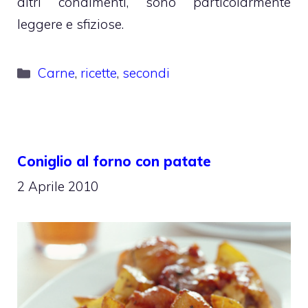
altri condimenti, sono particolarmente
leggere e sfiziose.
Categorie
Carne
,
ricette
,
secondi
Coniglio al forno con patate
2 Aprile 2010