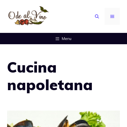
Vai
al
MENU
contenuto
Menu
Cucina
napoletana