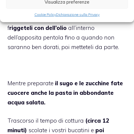
Visualizza preferenze
Nel frattempo lavate e tagliate a pezzetti la
Cookie Policy
Dichiarazione sulla Privacy
zucchina
: infarinate i pezzetti tagliati e poi
f
riggeteli con dell’olio
all’interno
dell’apposita pentola fino a quando non
saranno ben dorati, poi metteteli da parte.
Mentre preparate
il sugo e le zucchine fate
cuocere anche la pasta in abbondante
acqua salata.
Trascorso il tempo di cottura
(circa 12
minuti)
scolate i vostri bucatini e
poi