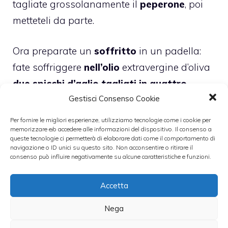
tagliate grossolanamente il
peperone
, poi
metteteli da parte.
Ora preparate un
soffritto
in un padella:
fate soffriggere
nell’olio
extravergine d’oliva
due spicchi d’aglio tagliati in quattro.
Gestisci Consenso Cookie
Quando gli spicchi d’aglio cominciano a
imbiondire
toglieteli dalla padella e
Per fornire le migliori esperienze, utilizziamo tecnologie come i cookie per
memorizzare e/o accedere alle informazioni del dispositivo. Il consenso a
aggiungete i pomodori e il peperone
queste tecnologie ci permetterà di elaborare dati come il comportamento di
tagliati, poi aggiungete il sale.
navigazione o ID unici su questo sito. Non acconsentire o ritirare il
consenso può influire negativamente su alcune caratteristiche e funzioni.
Alzate la fiamma e aggiungete anche
Accetta
l’origano
, il
peperoncino
ben sbriciolato e il
Nega
basilico
, continuando a mescolare.