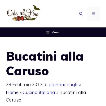
Vai
al
MENU
contenuto
Menu
Bucatini alla
Caruso
28 Febbraio 2013
di
giannni puglisi
Home
»
Cucina italiana
»
Bucatini alla
Caruso