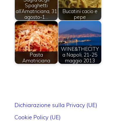
Spaghetti
all’Amatriciana, 31
Bucatini cacio e
agosto-1…
pepe
WINE&THECITY
Pasta
a Napoli, 21-25
Amatriciana
maggio 2013
Dichiarazione sulla Privacy (UE)
Cookie Policy (UE)