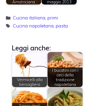
Amatriciana
maggio 2013
Categorie
Cucina italiana
,
primi
Tag
Cucina napoletana
,
pasta
Leggi anche:
I bucatini con i
ceci della
Vermicelli alla
tradizione
bersagliera
napoletana
Sagra degli