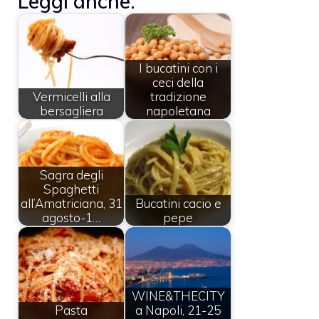
Leggi anche:
I bucatini con i
ceci della
Vermicelli alla
tradizione
bersagliera
napoletana
Sagra degli
Spaghetti
all’Amatriciana, 31
Bucatini cacio e
agosto-1…
pepe
WINE&THECITY
Pasta
a Napoli, 21-25