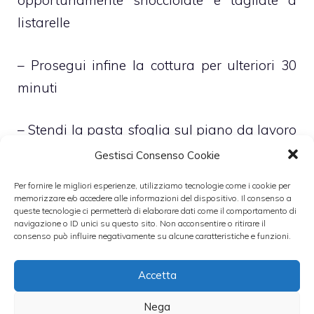
opportunamente snocciolate e tagliate a
listarelle
– Prosegui infine la cottura per ulteriori 30
minuti
– Stendi la pasta sfoglia sul piano da lavoro
in modo che assuma un diametro doppio di
Gestisci Consenso Cookie
quello della tortiera
Per fornire le migliori esperienze, utilizziamo tecnologie come i cookie per
memorizzare e/o accedere alle informazioni del dispositivo. Il consenso a
queste tecnologie ci permetterà di elaborare dati come il comportamento di
– Dividi in due parti la pasta sfoglia e, sopra
navigazione o ID unici su questo sito. Non acconsentire o ritirare il
consenso può influire negativamente su alcune caratteristiche e funzioni.
una delle due metà, già riposta in una
tortiera precedentemente imburrata, versa il
Accetta
ripieno di cipolle, pomodorini e olive
Nega