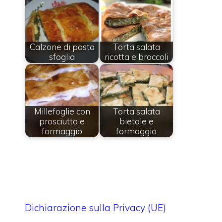
Calzone di pasta
Torta salata
sfoglia
ricotta e broccoli
Millefoglie con
Torta salata
prosciutto e
bietole e
formaggio
formaggio
Dichiarazione sulla Privacy (UE)