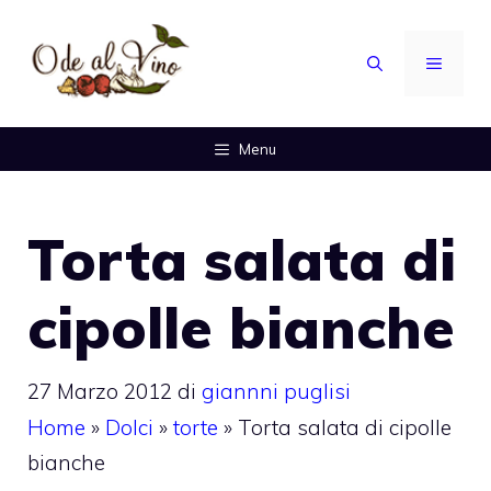
Vai
al
MENU
contenuto
Menu
Torta salata di
cipolle bianche
27 Marzo 2012
di
giannni puglisi
Home
»
Dolci
»
torte
»
Torta salata di cipolle
bianche