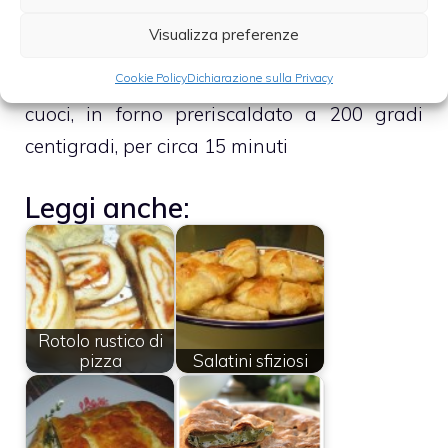
– Copri il tutto con la restante metà della
Visualizza preferenze
pasta sfoglia, facendo attenzione a che le
Cookie Policy
Dichiarazione sulla Privacy
due metà aderiscano perfettamente, e infine
cuoci, in forno preriscaldato a 200 gradi
centigradi, per circa 15 minuti
Leggi anche:
Rotolo rustico di
pizza
Salatini sfiziosi