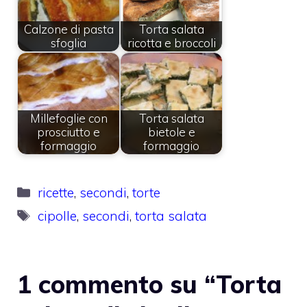
Calzone di pasta
Torta salata
sfoglia
ricotta e broccoli
Millefoglie con
Torta salata
prosciutto e
bietole e
formaggio
formaggio
Categorie
ricette
,
secondi
,
torte
Tag
cipolle
,
secondi
,
torta salata
1 commento su “Torta