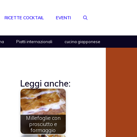
RICETTE COCKTAIL
EVENTI
na
Piatti internazionali
cucina giapponese
Leggi anche:
Millefoglie con
prosciutto e
formaggio