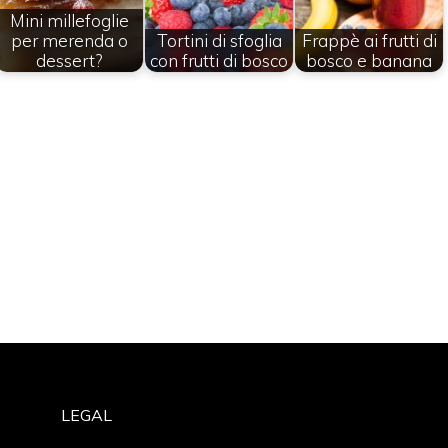
Mini millefoglie
per merenda o
Tortini di sfoglia
Frappè ai frutti di
dessert?
con frutti di bosco
bosco e banana
LEGAL