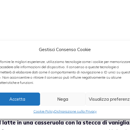
Gestisci Consenso Cookie
 fornire le migliori esperienze, utilizziamo tecnologie come i cookie per memorizzar
 accedere alle informazioni del dispositivo. Il consenso a queste tecnologie ci
metterà di elaborare dati come il comportamento di navigazione o ID unici su ques
o. Non acconsentire o ritirare il consenso può influire negativamente su alcune
atteristiche e funzioni.
Accetta
Nega
Visualizza preferen
Cookie Policy
Dichiarazione sulla Privacy
l latte in una casseruola con la stecca di vaniglia