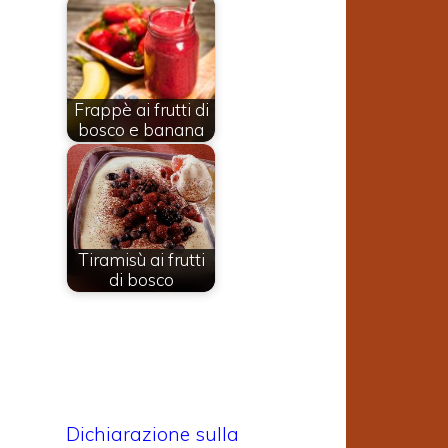
Frappè ai frutti di
bosco e banana
a
e
Tiramisù ai frutti
di bosco
Dichiarazione sulla