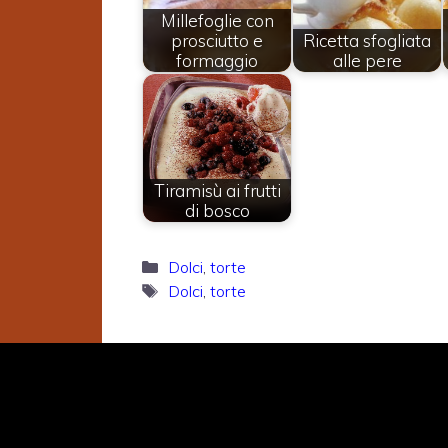
Millefoglie con
prosciutto e
Ricetta sfogliata
formaggio
alle pere
Tiramisù ai frutti
di bosco
Categorie
Dolci
,
torte
Tag
Dolci
,
torte