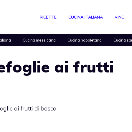
RICETTE
CUCINA ITALIANA
VINO
taliana
Cucina messicana
Cucina napoletana
Cucina sa
efoglie ai frutti
oglie ai frutti di bosco