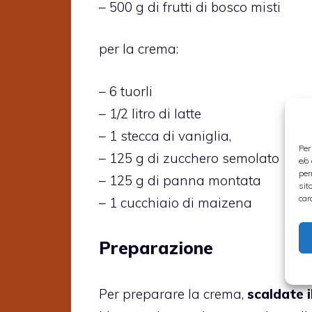
– 500 g di frutti di bosco misti
per la crema:
– 6 tuorli
– 1/2 litro di latte
– 1 stecca di vaniglia,
Per
– 125 g di zucchero semolato
e/o
per
– 125 g di panna montata
sit
car
– 1 cucchiaio di maizena
Preparazione
Per preparare la crema,
scaldate i