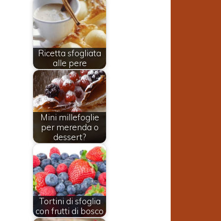
Ricetta sfogliata
alle pere
Mini millefoglie
per merenda o
dessert?
Tortini di sfoglia
con frutti di bosco