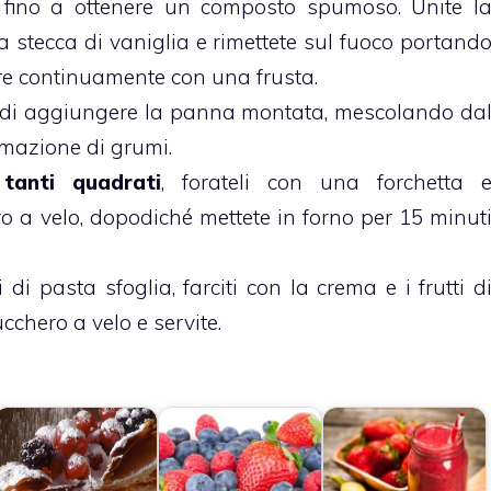
i fino a ottenere un composto spumoso. Unite l
la stecca di vaniglia e rimettete sul fuoco portand
re continuamente con una frusta.
uindi aggiungere la panna montata, mescolando da
ormazione di grumi.
tanti quadrati
, forateli con una forchetta 
o a velo, dopodiché mettete in forno per 15 minut
 di pasta sfoglia, farciti con la crema e i frutti d
cchero a velo e servite.