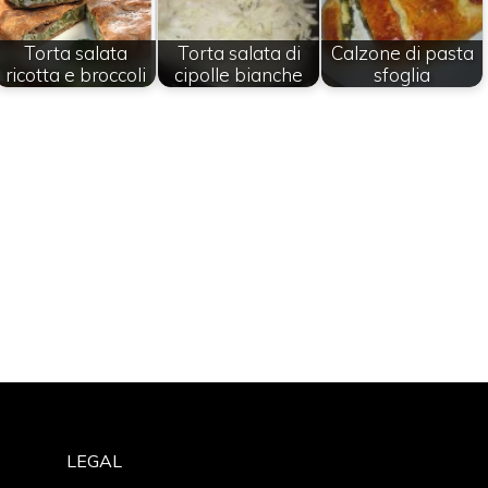
Torta salata
Torta salata di
Calzone di pasta
ricotta e broccoli
cipolle bianche
sfoglia
LEGAL