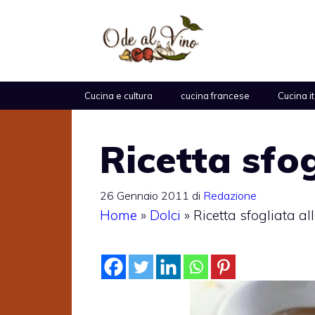
Vai
al
contenuto
Cucina e cultura
cucina francese
Cucina i
Ricetta sfog
26 Gennaio 2011
di
Redazione
Home
»
Dolci
»
Ricetta sfogliata al