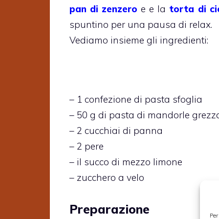
pan di zenzero
e e la
torta di c
spuntino per una pausa di relax.
Vediamo insieme gli ingredienti:
– 1 confezione di pasta sfoglia
– 50 g di pasta di mandorle grezz
– 2 cucchiai di panna
– 2 pere
– il succo di mezzo limone
– zucchero a velo
Preparazione
Per