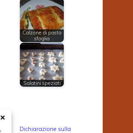
o
Calzone di pasta
sfoglia
Salatini speziati
Dichiarazione sulla
e