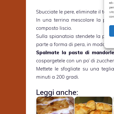
e/o
per
Sbucciate le pere, eliminate il torso
sit
car
In una terrina mescolare la pas
composto liscio.
Sulla spianatoia stendete la pasta 
parte a forma di pera, in modo che 
Spalmate la pasta di mandorle
cospargetele con un po’ di zuccher
Mettete le sfogliate su una tegli
minuti a 200 gradi.
Leggi anche: