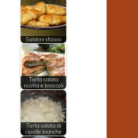
Salatini sfiziosi
Torta salata
ricotta e broccoli
a
i
Torta salata di
cipolle bianche
i