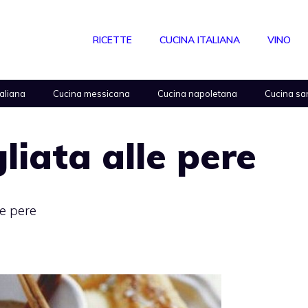
RICETTE
CUCINA ITALIANA
VINO
taliana
Cucina messicana
Cucina napoletana
Cucina sa
liata alle pere
le pere