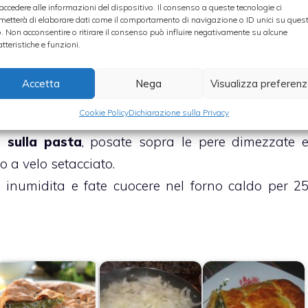
 accedere alle informazioni del dispositivo. Il consenso a queste tecnologie ci
metterà di elaborare dati come il comportamento di navigazione o ID unici su ques
lo poi irrorare le pere con il succo di un limone.
o. Non acconsentire o ritirare il consenso può influire negativamente su alcune
atteristiche e funzioni.
ta di mandorle con la panna fino ad ottenere u
Accetta
Nega
Visualizza preferen
sfoglia, dividetela in quattro parti e tagliate ogn
Cookie Policy
Dichiarazione sulla Privacy
le sfoglie siano un po’ grandi delle pere.
 sulla pasta
, posate sopra le pere dimezzate 
o a velo setacciato.
a inumidita e fate cuocere nel forno caldo per 2