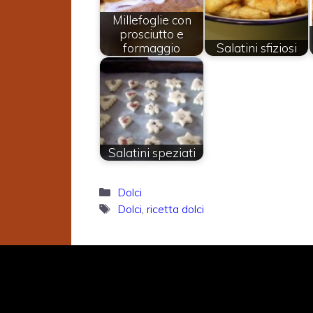
Millefoglie con
prosciutto e
formaggio
Salatini sfiziosi
Salatini speziati
Categorie
Dolci
Tag
Dolci
,
ricetta dolci