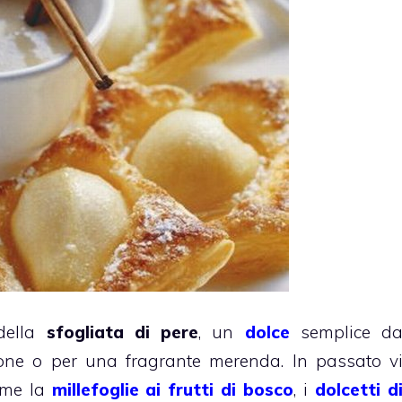
 della
sfogliata di pere
, un
dolce
semplice d
zione o per una fragrante merenda. In passato v
come la
millefoglie ai frutti di bosco
, i
dolcetti d