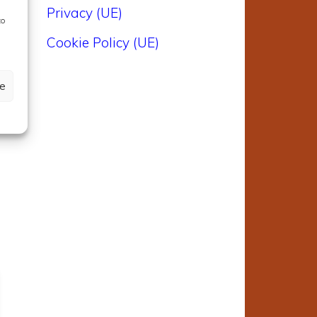
Privacy (UE)
to
Cookie Policy (UE)
n
ze
i
e
5