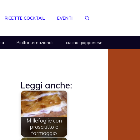
RICETTE COCKTAIL
EVENTI
na
Piatti internazionali
cucina giapponese
Leggi anche:
Millefoglie con
prosciutto e
formaggio