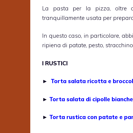
La pasta per la pizza, oltre 
tranquillamente usata per preparare
In questo caso, in particolare, ab
ripiena di patate, pesto, stracchino
I RUSTICI
►
Torta salata ricotta e broccol
►
Torta salata di cipolle bianche
►
Torta rustica con patate e pa