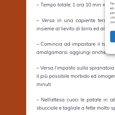
Per
– Tempo totale: 1 ora 10 min + 2 or
e/o
per
sit
– Versa in una capiente terrina 
car
insieme al lievito di birra ed all’
– Comincia ad impastare il tutt
amalgamarsi, aggiungi anche un p
– Versa l’impasto sulla spianatoia 
il più possibile morbido ed omogen
minuti
– Nell’attesa cuoci le patate in a
sbucciale e tagliale a fette molto 