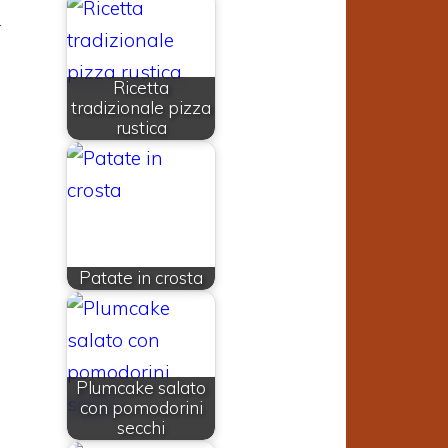
r
Ricetta
tradizionale pizza
a
rustica
Patate in crosta
Plumcake salato
con pomodorini
secchi