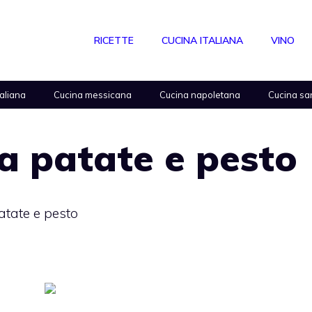
RICETTE
CUCINA ITALIANA
VINO
taliana
Cucina messicana
Cucina napoletana
Cucina sa
ca patate e pesto
atate e pesto