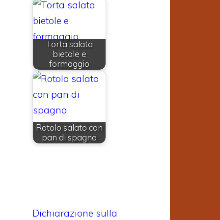
Torta salata
bietole e
formaggio
Rotolo salato con
pan di spagna
Dichiarazione sulla