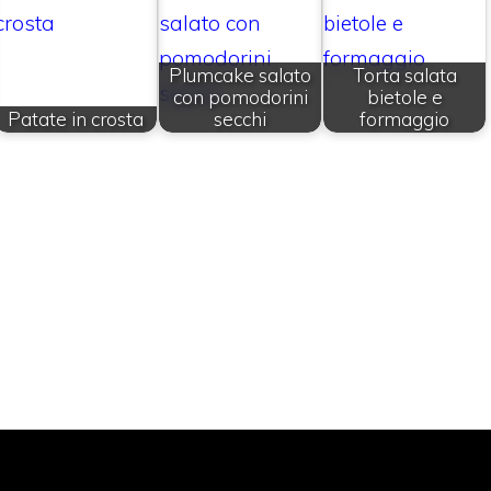
Plumcake salato
Torta salata
con pomodorini
bietole e
Patate in crosta
secchi
formaggio