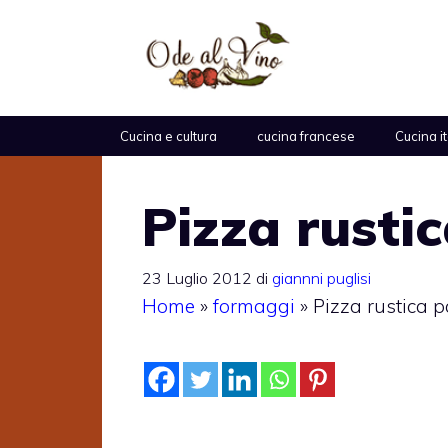
Vai
al
contenuto
Cucina e cultura
cucina francese
Cucina i
Pizza rusti
23 Luglio 2012
di
giannni puglisi
Home
»
formaggi
»
Pizza rustica p