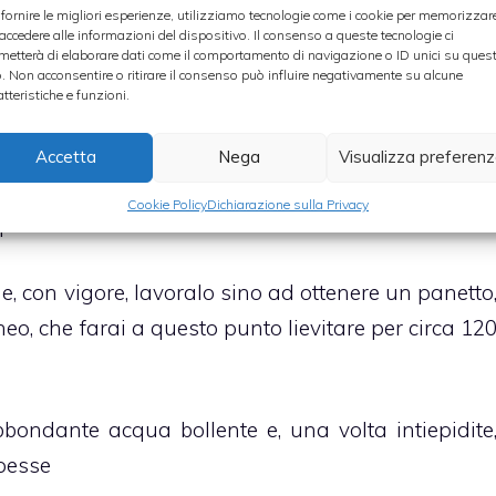
 fornire le migliori esperienze, utilizziamo tecnologie come i cookie per memorizzar
e di lievitazione
 accedere alle informazioni del dispositivo. Il consenso a queste tecnologie ci
metterà di elaborare dati come il comportamento di navigazione o ID unici su ques
o. Non acconsentire o ritirare il consenso può influire negativamente su alcune
la farina, precedentemente setacciata finemente
atteristiche e funzioni.
acqua, calda ma non bollente
Accetta
Nega
Visualizza preferen
o e, non appena farina ed acqua cominceranno a
Cookie Policy
Dichiarazione sulla Privacy
izzico di sale ed un uovo
e, con vigore, lavoralo sino ad ottenere un panetto
eo, che farai a questo punto lievitare per circa 12
bbondante acqua bollente e, una volta intiepidite
spesse