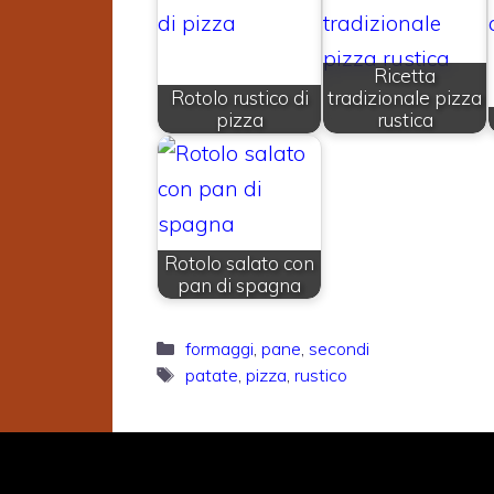
Ricetta
Rotolo rustico di
tradizionale pizza
pizza
rustica
Rotolo salato con
pan di spagna
Categorie
formaggi
,
pane
,
secondi
Tag
patate
,
pizza
,
rustico