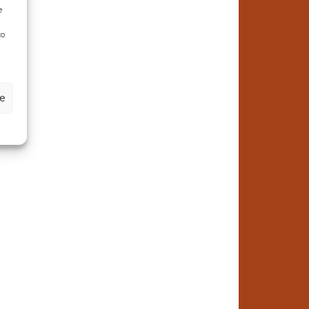
e
to
,
ze
d
,
0
,