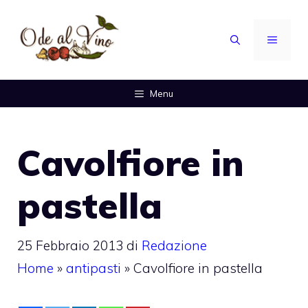
Vai
al
MENU
contenuto
Menu
Cavolfiore in
pastella
25 Febbraio 2013
di
Redazione
Home
»
antipasti
»
Cavolfiore in pastella