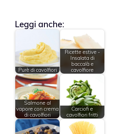
Leggi anche:
Ricette estive -
Insalata di
baccalà e
Purè di cavolfiori
cavolfiore
Salmone al
vapore con crema
Carciofi e
di cavolfiori
cavolfiori fritti