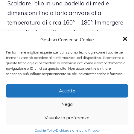
Scaldare l’olio in una padella di medie
dimensioni fino a farlo arrivare alla
temperatura di circa 160° – 180°. Immergere
le cimette di cavolfiore nella pastella e
Gestisci Consenso Cookie
friggerle nell’olio bollente. Asciugare le
cimette in pastella con della carta
Per fornire le migliori esperienze, utilizziamo tecnologie come i cookie per
memorizzare e/o accedere alle informazioni del dispositivo. Il consenso a
assorbente da cucina, salarle e servirle.
queste tecnologie ci permetterà di elaborare dati come il comportamento di
navigazione o ID unici su questo sito. Non acconsentire o ritirare il
Per la realizzazione di questo piatto ci
consenso può influire negativamente su alcune caratteristiche e funzioni.
vorranno all’incirca 15-20 minuti.
Accetta
Leggi anche:
Nega
Visualizza preferenze
Ricette estive -
Cookie Policy
Dichiarazione sulla Privacy
Insalata di