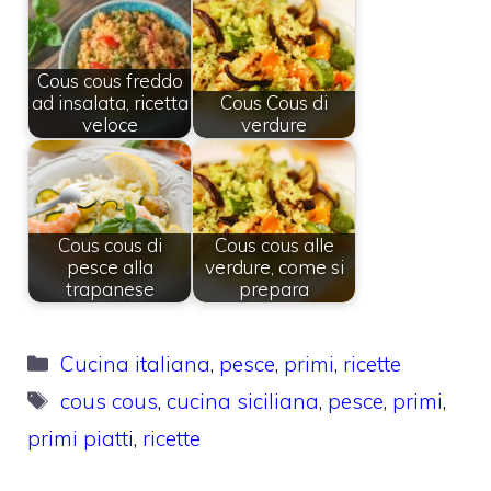
Cous cous freddo
ad insalata, ricetta
Cous Cous di
veloce
verdure
Cous cous di
Cous cous alle
pesce alla
verdure, come si
trapanese
prepara
Categorie
Cucina italiana
,
pesce
,
primi
,
ricette
Tag
cous cous
,
cucina siciliana
,
pesce
,
primi
,
primi piatti
,
ricette