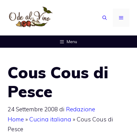
Vai
al
MENU
contenuto
Menu
Cous Cous di
Pesce
24 Settembre 2008
di
Redazione
Home
»
Cucina italiana
»
Cous Cous di
Pesce