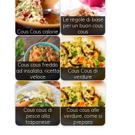
Le regole di base
per un buon cous
Cous Cous calorie
cous
Cous cous freddo
ad insalata, ricetta
Cous Cous di
veloce
verdure
Cous cous di
Cous cous alle
pesce alla
verdure, come si
trapanese
prepara