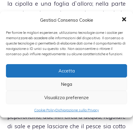
la cipolla e una foglia d`alloro; nella parte
superiore riporre la semola e lasciarla
Gestisci Consenso Cookie
cuocere per circa 30 minuti.
Per fornire le migliori esperienze, utilizziamo tecnologie come i cookie per
memorizzare e/o accedere alle informazioni del dispositivo. Il consenso a
Preparazione del brodo/zuppa di pesce
queste tecnologie ci permetterà di elaborare dati come il comportamento di
navigazione o ID unici su questo sito. Non acconsentire o ritirare il
consenso può influire negativamente su alcune caratteristiche e funzioni.
In una pentola ampia versare 4 cucchiai di
olio, un trito di cipolla, aglio e prezzemolo,
Accetta
e una foglia di alloro
. Lasciare soffriggere
Nega
delicatamente, unirvi il pomodoro e
spezzettarlo. Unire il pesce, precedentemente
Visualizza preferenze
ripulito e squamato, aggiungere il
Cookie Policy
Dichiarazione sulla Privacy
peperoncino, due litri circa d`acqua, regolare
di sale e pepe lasciare che il pesce sia cotto