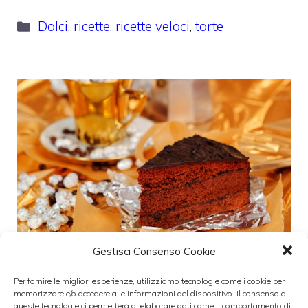
Categorie
Dolci
,
ricette
,
ricette veloci
,
torte
Gestisci Consenso Cookie
Per fornire le migliori esperienze, utilizziamo tecnologie come i cookie per
memorizzare e/o accedere alle informazioni del dispositivo. Il consenso a
Torta al cioccolato e peperoncino
queste tecnologie ci permetterà di elaborare dati come il comportamento di