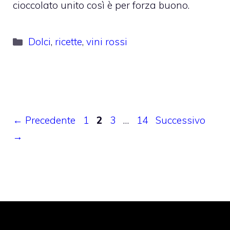
cioccolato unito così è per forza buono.
Categorie
Dolci
,
ricette
,
vini rossi
Pagina
Pagina
Pagina
Pagina
←
Precedente
1
2
3
…
14
Successivo
→