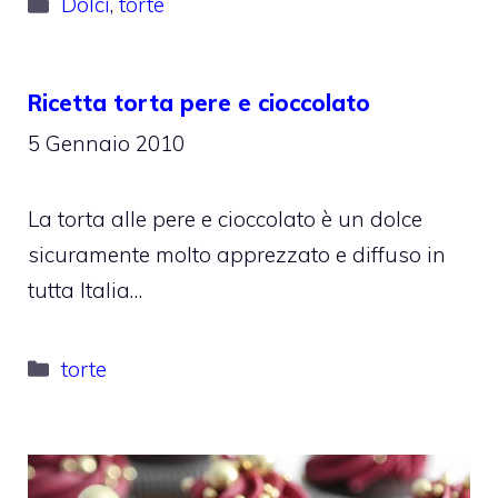
Categorie
Dolci
,
torte
Ricetta torta pere e cioccolato
5 Gennaio 2010
La torta alle pere e cioccolato è un dolce
sicuramente molto apprezzato e diffuso in
tutta Italia…
Categorie
torte