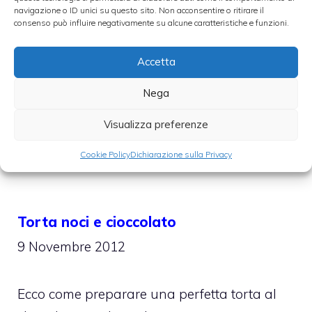
navigazione o ID unici su questo sito. Non acconsentire o ritirare il
8 Gennaio 2013
consenso può influire negativamente su alcune caratteristiche e funzioni.
Accetta
Variante golosa della classica torta al
cioccolato. L’ingrediente in più? Il
Nega
peperoncino
Visualizza preferenze
Cookie Policy
Dichiarazione sulla Privacy
Categorie
Dolci
,
torte
Torta noci e cioccolato
9 Novembre 2012
Ecco come preparare una perfetta torta al