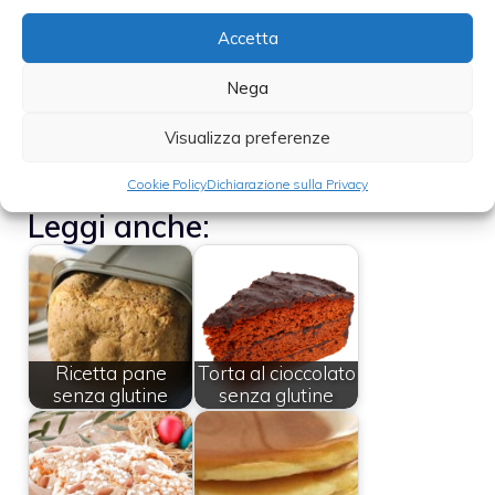
fragole e scaldatele in padella con il miele e
Accetta
il succo di un’arancia. Quando tutto sarà
ben amalgamato e caramellato, disponete le
Nega
fragole sulla superficie della torta e
Visualizza preferenze
aggiungete panna montata.
Cookie Policy
Dichiarazione sulla Privacy
Leggi anche:
Ricetta pane
Torta al cioccolato
senza glutine
senza glutine