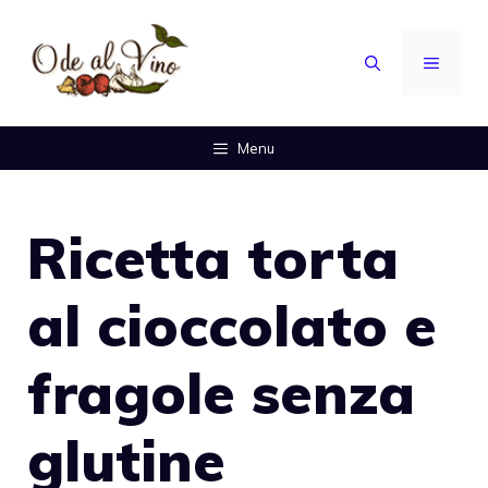
Vai
al
MENU
contenuto
Menu
Ricetta torta
al cioccolato e
fragole senza
glutine