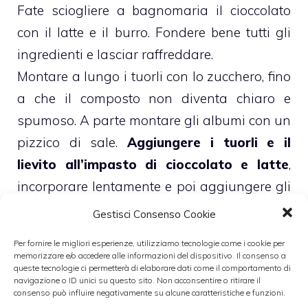
Fate sciogliere a bagnomaria il cioccolato
con il latte e il burro. Fondere bene tutti gli
ingredienti e lasciar raffreddare.
Montare a lungo i tuorli con lo zucchero, fino
a che il composto non diventa chiaro e
spumoso. A parte montare gli albumi con un
pizzico di sale.
Aggiungere i tuorli e il
lievito all’impasto di cioccolato e latte
,
incorporare lentamente e poi aggiungere gli
albumi pian piano, mescolando dal basso
Gestisci Consenso Cookie
verso l’alto.
Per fornire le migliori esperienze, utilizziamo tecnologie come i cookie per
Cuocere in forno preriscaldato a 160 gradi
memorizzare e/o accedere alle informazioni del dispositivo. Il consenso a
queste tecnologie ci permetterà di elaborare dati come il comportamento di
per circa 40 minuti.
navigazione o ID unici su questo sito. Non acconsentire o ritirare il
consenso può influire negativamente su alcune caratteristiche e funzioni.
Per farcire la torta: tagliate a toccheti le