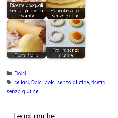
Ricette pasquali
senza glutine, la
Pancakes dolci
colomba
senza glutine
Frollini senza
Pasta frolla
glutine
Categorie
Dolci
Tag
celiaci
,
Dolci
,
dolci senza glutine
,
ricetta
senza glutine
Leggi anche: