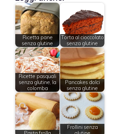
Ricetta pane
Torta al cioccolato
senza glutine
senza glutine
Ricette pasquali
senza glutine, la
Pancakes dolci
colomba
senza glutine
Frollini senza
Pasta frolla
glutine