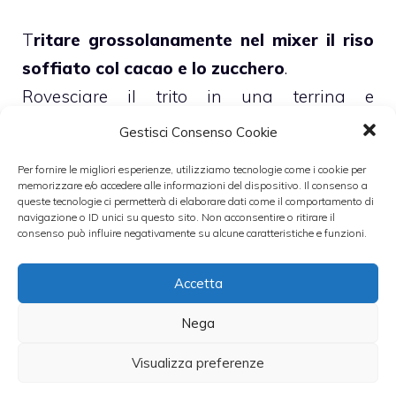
T
ritare grossolanamente nel mixer il riso
soffiato col cacao e lo zucchero
.
Rovesciare il trito in una terrina e
a
malgamarlo con il burro e l’uovo
.
Gestisci Consenso Cookie
Se il composto fosse troppo asciutto
Per fornire le migliori esperienze, utilizziamo tecnologie come i cookie per
aggiungere un pochino di latte.
memorizzare e/o accedere alle informazioni del dispositivo. Il consenso a
queste tecnologie ci permetterà di elaborare dati come il comportamento di
Con questo composto
formare delle palline
navigazione o ID unici su questo sito. Non acconsentire o ritirare il
consenso può influire negativamente su alcune caratteristiche e funzioni.
e disporle su una placca foderata con carta
forno e infornare 180° per 8-10 minuti.
Accetta
Leggi anche:
Nega
Visualizza preferenze