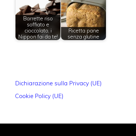
Barrette riso
soffiato e
cioccolato, i
Ricetta pane
Nippon fai da te!
senza glutine
Dichiarazione sulla Privacy (UE)
Cookie Policy (UE)