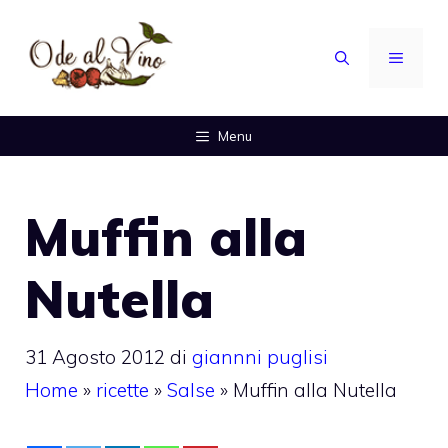
Vai
al
MENU
contenuto
Menu
Muffin alla
Nutella
31 Agosto 2012
di
giannni puglisi
Home
»
ricette
»
Salse
»
Muffin alla Nutella