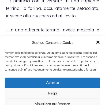
– Comincia con il versare, in una capiente
terrina, la farina, accuratamente setacciata,
insieme allo zucchero ed al lievito
– In una differente terrina, invece, mescola le
uova insieme al latte ed al burro fuso e
Gestisci Consenso Cookie
freddo
Per fornire le migliori esperienze, utilizziamo tecnologie come i cookie per
memorizzare e/o accedere alle informazioni del dispositivo. Il consenso a
– Una volta bel amalgamati unisci i due
queste tecnologie ci permetterà di elaborare dati come il comportamento di
navigazione o ID unici su questo sito. Non acconsentire o ritirare il
composti così da ottenere un unico impasto
consenso può influire negativamente su alcune caratteristiche e funzioni.
perfettamente omogeneo, liscio e
sufficientemente morbido
Accetta
Nega
– Unisci, infine, anche un cucchiaio di
Nutella e versa l’impasto nei pirottini
Visualizza preferenze