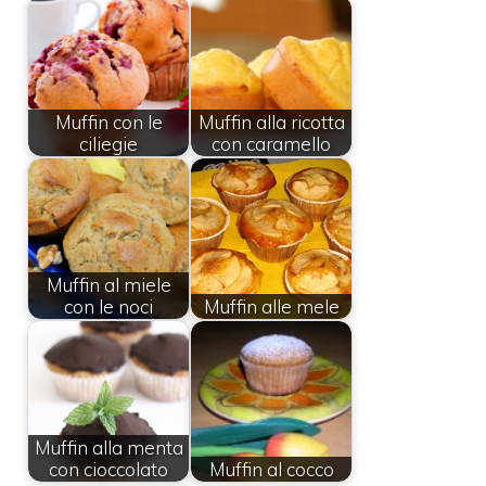
Muffin con le
Muffin alla ricotta
ciliegie
con caramello
Muffin al miele
con le noci
Muffin alle mele
Muffin alla menta
con cioccolato
Muffin al cocco