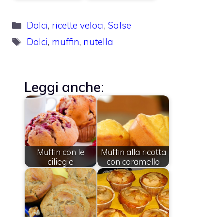
Categorie
Dolci
,
ricette veloci
,
Salse
Tag
Dolci
,
muffin
,
nutella
Leggi anche:
Muffin con le
Muffin alla ricotta
ciliegie
con caramello